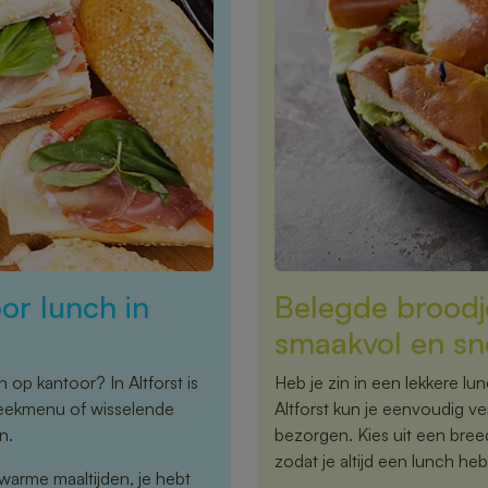
or lunch in
Belegde broodje
smaakvol en sn
 op kantoor? In Altforst is
Heb je zin in een lekkere lu
 weekmenu of wisselende
Altforst kun je eenvoudig ve
n.
bezorgen. Kies uit een bre
zodat je altijd een lunch hebt
warme maaltijden, je hebt