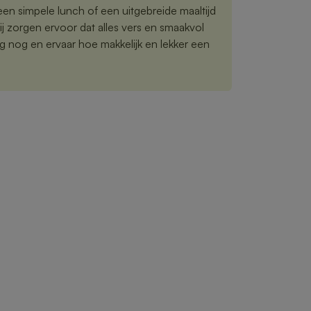
een simpele lunch of een uitgebreide maaltijd
 zorgen ervoor dat alles vers en smaakvol
g nog en ervaar hoe makkelijk en lekker een