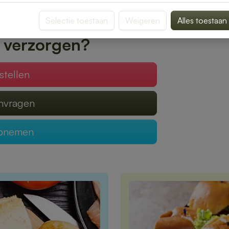
 geleverd, zodat jij optimaal kunt genieten
Selectie toestaan
Weigeren
Alles toestaan
 verzorgen?
stellen
anvragen
opnemen