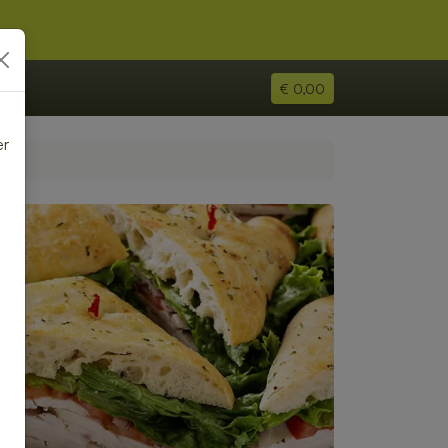
€ 0,00
er
e