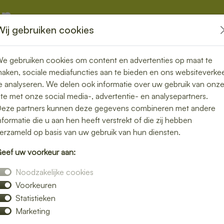
Wij gebruiken cookies
kketten
Overige
e gebruiken cookies om content en advertenties op maat te
aken, sociale mediafuncties aan te bieden en ons websiteverke
e analyseren. We delen ook informatie over uw gebruik van onz
ite met onze social media-, advertentie- en analysepartners.
ezorgen in
eze partners kunnen deze gegevens combineren met andere
nformatie die u aan hen heeft verstrekt of die zij hebben
vers en
erzameld op basis van uw gebruik van hun diensten.
eef uw voorkeur aan:
Noodzakelijke cookies
Voorkeuren
moeite. Laat je lunch bezorgen in Altforst
Statistieken
djes, gezonde salades en warme maaltijden.
Marketing