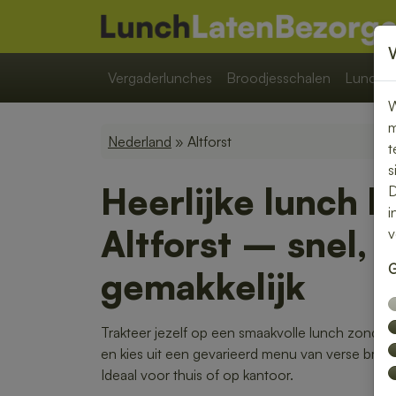
Vergaderlunches
Broodjesschalen
Lunchpa
W
m
Nederland
» Altforst
t
s
Heerlijke lunch b
D
i
Altforst – snel, 
v
G
gemakkelijk
Trakteer jezelf op een smaakvolle lunch zonder 
en kies uit een gevarieerd menu van verse broo
Ideaal voor thuis of op kantoor.