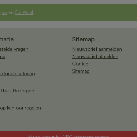
gen
en
De Waal
.
matie
Sitemap
stelde vragen
Nieuwsbrief aanmelden
ns
Nieuwsbrief afmelden
Contact
Sitemap
ke lunch catering
Thuis Bezorgen
op kantoor regelen
Made with ♥ by
NRG Internetdiensten