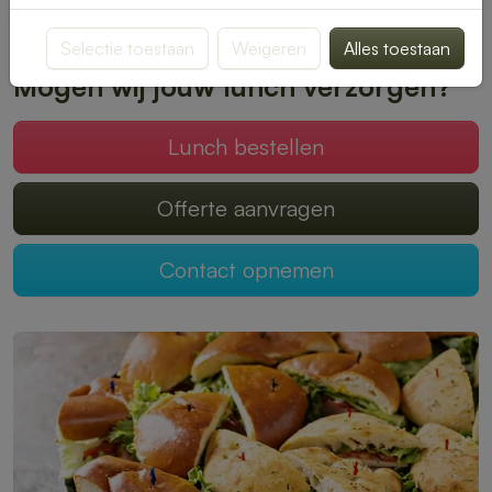
Plaats je bestelling online en geniet zonder zorgen van een
heerlijke lunch.
Selectie toestaan
Weigeren
Alles toestaan
Mogen wij jouw lunch verzorgen?
Lunch bestellen
Offerte aanvragen
Contact opnemen