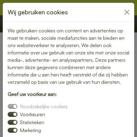
Wij gebruiken cookies
€ 0,00
Offerte
Bestellen
We gebruiken cookies om content en advertenties op
maat te maken, sociale mediafuncties aan te bieden en
ons websiteverkeer te analyseren. We delen ook
Nederland
» Horssen
informatie over uw gebruik van onze site met onze social
media-, advertentie- en analysepartners. Deze partners
Lunch bezorgen in Horssen –
kunnen deze gegevens combineren met andere
vers en snel bij jou thuis of op
informatie die u aan hen heeft verstrekt of die zij hebben
verzameld op basis van uw gebruik van hun diensten.
kantoor
Geef uw voorkeur aan:
Geen tijd om zelf een lunch te maken? Laat je lunch
Noodzakelijke cookies
bezorgen in Horssen en geniet van verse, smaakvolle
gerechten. Of je nu kiest voor een rijk belegd broodje, een
Voorkeuren
frisse salade of een warme maaltijd – wij bezorgen het bij
Statistieken
jou op locatie.
Marketing