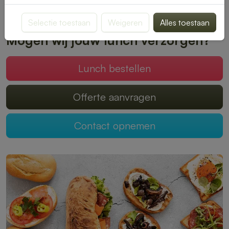
Plaats je bestelling online en geniet zonder zorgen van een
heerlijke lunch.
Selectie toestaan
Weigeren
Alles toestaan
Mogen wij jouw lunch verzorgen?
Lunch bestellen
Offerte aanvragen
Contact opnemen