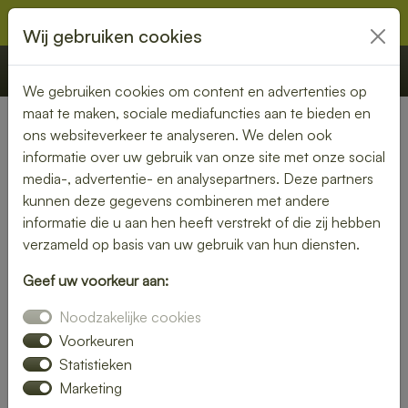
Wij gebruiken cookies
€ 0,00
Offerte
Bestellen
We gebruiken cookies om content en advertenties op
maat te maken, sociale mediafuncties aan te bieden en
ons websiteverkeer te analyseren. We delen ook
Nederland
» Ammerzoden
informatie over uw gebruik van onze site met onze social
media-, advertentie- en analysepartners. Deze partners
Lunch bezorgen in
kunnen deze gegevens combineren met andere
Ammerzoden – vers en snel
informatie die u aan hen heeft verstrekt of die zij hebben
verzameld op basis van uw gebruik van hun diensten.
bij jou thuis of op kantoor
Geef uw voorkeur aan:
Geen tijd om zelf een lunch te maken? Laat je lunch
Noodzakelijke cookies
bezorgen in Ammerzoden en geniet van verse, smaakvolle
gerechten. Of je nu kiest voor een rijk belegd broodje, een
Voorkeuren
frisse salade of een warme maaltijd – wij bezorgen het bij
Statistieken
jou op locatie.
Marketing