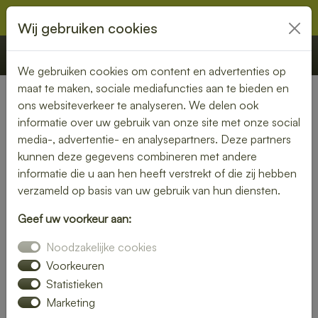
Wij gebruiken cookies
€ 0,00
Offerte
Bestellen
We gebruiken cookies om content en advertenties op
maat te maken, sociale mediafuncties aan te bieden en
ons websiteverkeer te analyseren. We delen ook
Nederland
» Hedikhuizen
informatie over uw gebruik van onze site met onze social
media-, advertentie- en analysepartners. Deze partners
Geniet van een bezorgde
kunnen deze gegevens combineren met andere
lunch in Hedikhuizen – snel
informatie die u aan hen heeft verstrekt of die zij hebben
verzameld op basis van uw gebruik van hun diensten.
en smaakvol
Geef uw voorkeur aan:
Of je nu thuiswerkt of op kantoor bent, een heerlijke lunch
Noodzakelijke cookies
maakt je dag compleet. Laat je lunch bezorgen in
Hedikhuizen en kies uit een uitgebreid assortiment verse
Voorkeuren
broodjes, salades en warme gerechten.
Statistieken
Marketing
Wij zorgen voor een snelle levering, zodat jij onbezorgd kunt