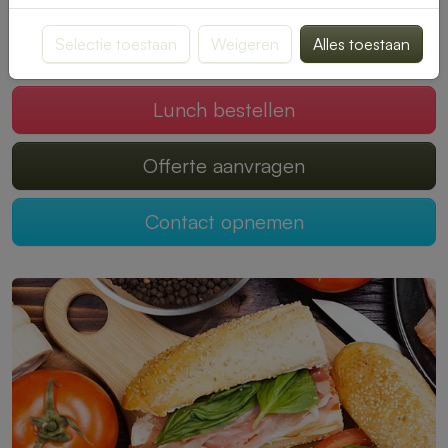
genieten van een smakelijke maaltijd.
Selectie toestaan
Weigeren
Alles toestaan
Mogen wij jouw lunch verzorgen?
Lunch bestellen
Offerte aanvragen
Contact opnemen