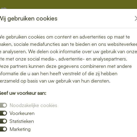
Wij gebruiken cookies
kketten
Overige
e gebruiken cookies om content en advertenties op maat te
aken, sociale mediafuncties aan te bieden en ons websiteverke
e analyseren. We delen ook informatie over uw gebruik van onz
ite met onze social media-, advertentie- en analysepartners.
in Heusden –
eze partners kunnen deze gegevens combineren met andere
nformatie die u aan hen heeft verstrekt of die zij hebben
geloos genieten
erzameld op basis van uw gebruik van hun diensten.
eef uw voorkeur aan:
e lunch bezorgen in Heusden en geniet van
Noodzakelijke cookies
 luxe broodjes tot gezonde bowls – wij
Voorkeuren
Statistieken
n snelle bezorging op het door jou gekozen
Marketing
 of gewoon een ontspannen lunchmoment.