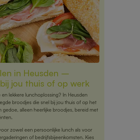
llen in Heusden –
bij jou thuis of op werk
e en lekkere lunchoplossing? In Heusden
egde broodjes die snel bij jou thuis of op het
gedoe, alleen heerlijke broodjes, bereid met
ënten.
voor zowel een persoonlijke lunch als voor
vergaderingen of bedrijfsbijeenkomsten. Kies