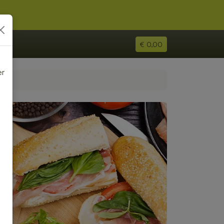
€ 0,00
er
e