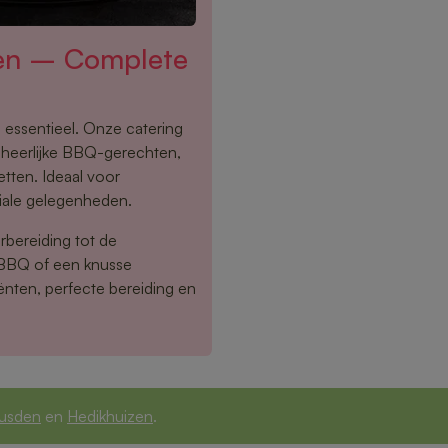
ten – Complete
 essentieel. Onze catering
 heerlijke BBQ-gerechten,
tten. Ideaal voor
ciale gelegenheden.
rbereiding tot de
 BBQ of een knusse
ënten, perfecte bereiding en
usden
en
Hedikhuizen
.