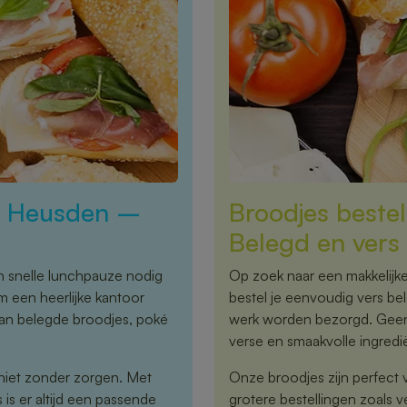
in Heusden –
Broodjes beste
Belegd en vers 
n snelle lunchpauze nodig
Op zoek naar een makkelijk
m een heerlijke kantoor
bestel je eenvoudig vers bel
 van belegde broodjes, poké
werk worden bezorgd. Geen 
verse en smaakvolle ingredi
niet zonder zorgen. Met
Onze broodjes zijn perfect 
is er altijd een passende
grotere bestellingen zoals 