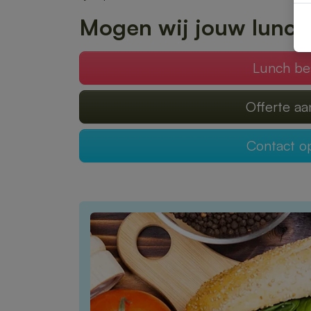
Mogen wij jouw lunch
Lunch be
Offerte a
Contact 