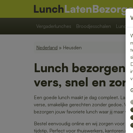
Vergaderlunches
Broodjesschalen
Lunchpa
W
m
Nederland
» Heusden
t
s
Lunch bezorgen 
D
i
vers, snel en zor
v
G
Een goede lunch maakt je dag compleet. Laat j
verse, smakelijke gerechten zonder gedoe. Van
bezorgen jouw favoriete lunch waar jij maar wilt.
Bestel eenvoudig online en wij zorgen voor ee
tijdstip. Perfect voor thuiswerkers, kantoren