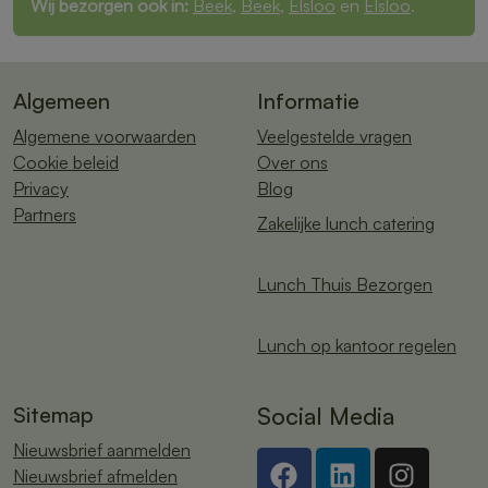
Wij bezorgen ook in:
Beek
,
Beek
,
Elsloo
en
Elsloo
.
Algemeen
Informatie
Algemene voorwaarden
Veelgestelde vragen
Cookie beleid
Over ons
Privacy
Blog
Partners
Zakelijke lunch catering
Lunch Thuis Bezorgen
Lunch op kantoor regelen
Sitemap
Social Media
Nieuwsbrief aanmelden
Nieuwsbrief afmelden