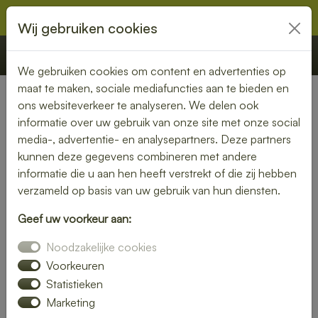
Wij gebruiken cookies
€ 0,00
Offerte
Bestellen
We gebruiken cookies om content en advertenties op
maat te maken, sociale mediafuncties aan te bieden en
ons websiteverkeer te analyseren. We delen ook
Nederland
» Beek
informatie over uw gebruik van onze site met onze social
media-, advertentie- en analysepartners. Deze partners
Lunch laten bezorgen in Beek
kunnen deze gegevens combineren met andere
– gezond, vers en
informatie die u aan hen heeft verstrekt of die zij hebben
verzameld op basis van uw gebruik van hun diensten.
gemakkelijk
Geef uw voorkeur aan:
Een gezonde lunch zonder moeite? Laat je lunch bezorgen
Noodzakelijke cookies
in Beek en geniet van verse gerechten op jouw gewenste
locatie. Van kleurrijke salades tot knapperige broodjes – wij
Voorkeuren
bezorgen jouw lunch vers en op tijd.
Statistieken
Marketing
Plaats eenvoudig je bestelling online en laat je verrassen