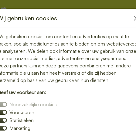
Wij gebruiken cookies
kketten
Overige
e gebruiken cookies om content en advertenties op maat te
aken, sociale mediafuncties aan te bieden en ons websiteverke
e analyseren. We delen ook informatie over uw gebruik van onz
ite met onze social media-, advertentie- en analysepartners.
n bezorgen in
eze partners kunnen deze gegevens combineren met andere
nformatie die u aan hen heeft verstrekt of die zij hebben
zonder zorgen
erzameld op basis van uw gebruik van hun diensten.
eef uw voorkeur aan:
unch bezorgservice in Beesel. Van
Noodzakelijke cookies
ij bezorgen jouw favoriete lunchgerechten
Voorkeuren
thuis, op kantoor of tijdens een vergadering.
Statistieken
met zorg verpakt, zodat jij kunt genieten
Marketing
bestelling eenvoudig online en laat je