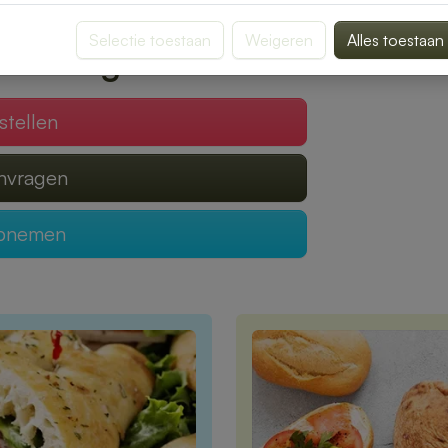
Selectie toestaan
Weigeren
Alles toestaan
 verzorgen?
stellen
anvragen
opnemen