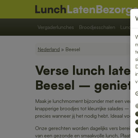
Vergaderlunches
Broodjesschalen
Lunchpa
W
m
Nederland
» Beesel
t
s
Verse lunch late
D
i
Beesel – geniet 
v
G
Maak je lunchmoment bijzonder met een verse l
knapperige broodjes tot kleurrijke salades – w
precies wanneer jij het nodig hebt. Ideaal voor 
Onze gerechten worden dagelijks vers bereid en 
van een gezonde en smaakvolle lunch. Plaats je 