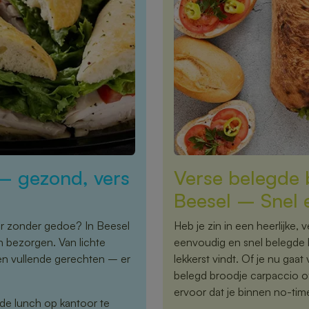
 – gezond, vers
Verse belegde b
Beesel – Snel e
or zonder gedoe? In Beesel
Heb je zin in een heerlijke,
n bezorgen. Van lichte
eenvoudig en snel belegde br
en vullende gerechten – er
lekkerst vindt. Of je nu gaat 
belegd broodje carpaccio o
ervoor dat je binnen no-tim
 de lunch op kantoor te