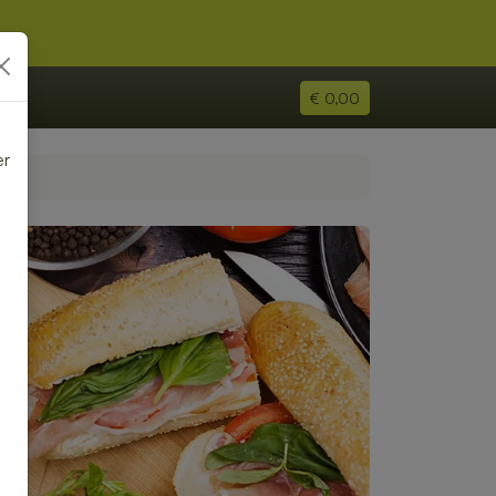
€ 0,00
er
e