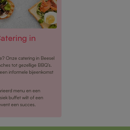
tering in
oe? Onze catering in Beesel
nches tot gezellige BBQ’s.
f een informele bijeenkomst
arieerd menu en een
siek buffet wilt of een
event een succes.