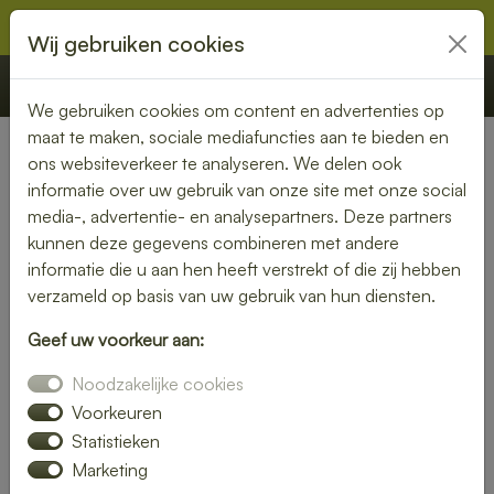
Wij gebruiken cookies
€ 0,00
Offerte
Bestellen
We gebruiken cookies om content en advertenties op
maat te maken, sociale mediafuncties aan te bieden en
ons websiteverkeer te analyseren. We delen ook
Nederland
»
Limburg
» Swalmen
informatie over uw gebruik van onze site met onze social
media-, advertentie- en analysepartners. Deze partners
Lunch bezorgen in Swalmen
kunnen deze gegevens combineren met andere
– vers, snel en zorgeloos
informatie die u aan hen heeft verstrekt of die zij hebben
verzameld op basis van uw gebruik van hun diensten.
genieten
Geef uw voorkeur aan:
Een goede lunch maakt je dag compleet. Laat je lunch
Noodzakelijke cookies
bezorgen in Swalmen en geniet van verse, smakelijke
gerechten zonder gedoe. Van luxe broodjes tot gezonde
Voorkeuren
bowls – wij bezorgen jouw favoriete lunch waar jij maar wilt.
Statistieken
Marketing
Bestel eenvoudig online en wij zorgen voor een snelle