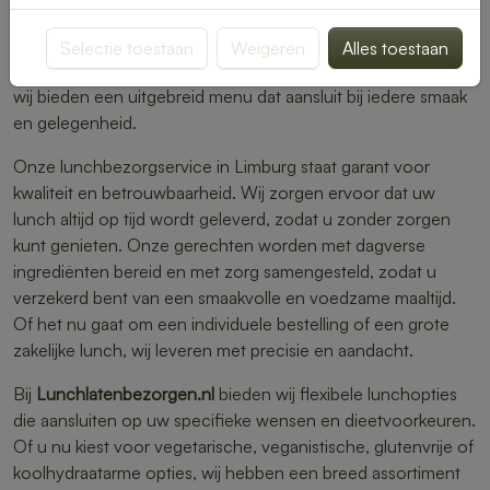
kantoor werkt of een evenement organiseert, wij zorgen
voor een heerlijke, verse lunch op locatie. Van ambachtelijk
Selectie toestaan
Weigeren
Alles toestaan
belegde broodjes en gezonde salades tot warme maaltijden,
wij bieden een uitgebreid menu dat aansluit bij iedere smaak
en gelegenheid.
Onze lunchbezorgservice in Limburg staat garant voor
kwaliteit en betrouwbaarheid. Wij zorgen ervoor dat uw
lunch altijd op tijd wordt geleverd, zodat u zonder zorgen
kunt genieten. Onze gerechten worden met dagverse
ingrediënten bereid en met zorg samengesteld, zodat u
verzekerd bent van een smaakvolle en voedzame maaltijd.
Of het nu gaat om een individuele bestelling of een grote
zakelijke lunch, wij leveren met precisie en aandacht.
Bij
Lunchlatenbezorgen.nl
bieden wij flexibele lunchopties
die aansluiten op uw specifieke wensen en dieetvoorkeuren.
Of u nu kiest voor vegetarische, veganistische, glutenvrije of
koolhydraatarme opties, wij hebben een breed assortiment