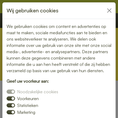
Wij gebruiken cookies
€ 0,00
Offerte
Bestellen
We gebruiken cookies om content en advertenties op
maat te maken, sociale mediafuncties aan te bieden en
ons websiteverkeer te analyseren. We delen ook
informatie over uw gebruik van onze site met onze social
media-, advertentie- en analysepartners. Deze partners
kunnen deze gegevens combineren met andere
informatie die u aan hen heeft verstrekt of die zij hebben
verzameld op basis van uw gebruik van hun diensten.
Geef uw voorkeur aan:
Noodzakelijke cookies
Lunch Bezorgen in Limburg
Voorkeuren
Statistieken
Bij
Lunchlatenbezorgen.nl
maken we het bezorgen van
Marketing
lunch in Limburg eenvoudig en snel. Of u nu thuis bent, op