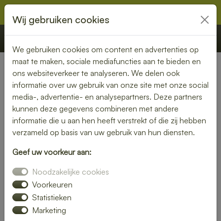
Wij gebruiken cookies
€ 0,00
Offerte
Bestellen
We gebruiken cookies om content en advertenties op
maat te maken, sociale mediafuncties aan te bieden en
ons websiteverkeer te analyseren. We delen ook
Nederland
»
Limburg
» Schin op Geul
informatie over uw gebruik van onze site met onze social
media-, advertentie- en analysepartners. Deze partners
Lunch bezorgen in Schin op
kunnen deze gegevens combineren met andere
Geul – smaakvol en
informatie die u aan hen heeft verstrekt of die zij hebben
verzameld op basis van uw gebruik van hun diensten.
gemakkelijk
Geef uw voorkeur aan:
Een gezonde lunch zonder moeite? Laat je lunch bezorgen
Noodzakelijke cookies
in Schin op Geul en geniet van verse gerechten op jouw
gewenste locatie. Van kleurrijke salades tot knapperige
Voorkeuren
broodjes – wij bezorgen jouw lunch vers en op tijd.
Statistieken
Marketing
Plaats eenvoudig je bestelling online en laat je verrassen