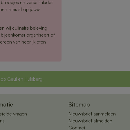
e broodjes en verse salades
men alles af op jouw
n wij culinaire beleving
 bijeenkomst organiseert of
ereen van heerlijk eten
 op Geul
en
Hulsberg
.
matie
Sitemap
stelde vragen
Nieuwsbrief aanmelden
ns
Nieuwsbrief afmelden
Contact