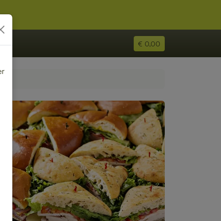
€ 0,00
er
e