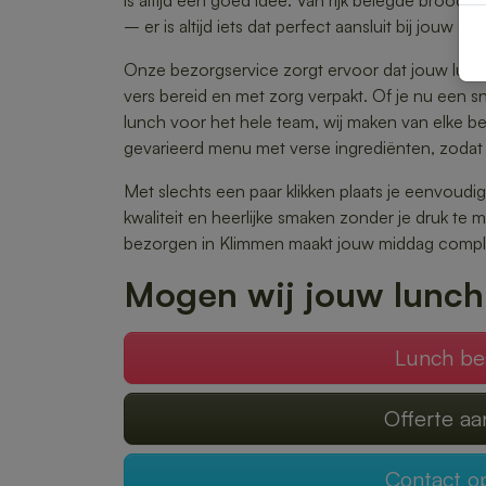
is altijd een goed idee. Van rijk belegde brood
– er is altijd iets dat perfect aansluit bij jouw sm
Onze bezorgservice zorgt ervoor dat jouw lunch
vers bereid en met zorg verpakt. Of je nu een s
lunch voor het hele team, wij maken van elke best
gevarieerd menu met verse ingrediënten, zodat 
Met slechts een paar klikken plaats je eenvoudig
kwaliteit en heerlijke smaken zonder je druk te
bezorgen in Klimmen maakt jouw middag compl
Mogen wij jouw lunch
Lunch be
Offerte a
Contact 