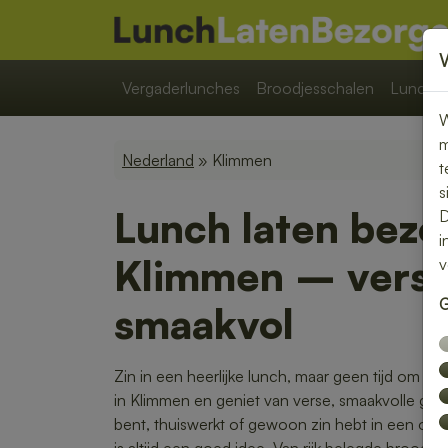
Vergaderlunches
Broodjesschalen
Lunchpa
W
m
Nederland
» Klimmen
t
s
Lunch laten bezo
D
i
Klimmen – vers, 
v
G
smaakvol
Zin in een heerlijke lunch, maar geen tijd om zel
in Klimmen en geniet van verse, smaakvolle ge
bent, thuiswerkt of gewoon zin hebt in een o