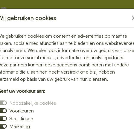
Wij gebruiken cookies
kketten
Overige
e gebruiken cookies om content en advertenties op maat te
aken, sociale mediafuncties aan te bieden en ons websiteverke
e analyseren. We delen ook informatie over uw gebruik van onz
ite met onze social media-, advertentie- en analysepartners.
rgen in
eze partners kunnen deze gegevens combineren met andere
nformatie die u aan hen heeft verstrekt of die zij hebben
snel en
erzameld op basis van uw gebruik van hun diensten.
eef uw voorkeur aan:
Noodzakelijke cookies
Voorkeuren
f iets klaar te maken? Laat je lunch bezorgen
Statistieken
rechten zonder gedoe. Of je nu op kantoor
Marketing
ntspannen middagpauze, een bezorgde lunch