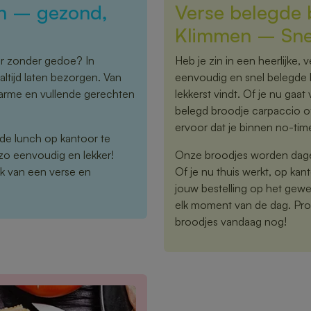
en – gezond,
Verse belegde b
Klimmen – Snel
or zonder gedoe? In
Heb je zin in een heerlijke,
tijd laten bezorgen. Van
eenvoudig en snel belegde br
warme en vullende gerechten
lekkerst vindt. Of je nu gaat 
belegd broodje carpaccio o
ervoor dat je binnen no-tim
 de lunch op kantoor te
zo eenvoudig en lekker!
Onze broodjes worden dageli
k van een verse en
Of je nu thuis werkt, op kan
jouw bestelling op het gewe
elk moment van de dag. Proe
broodjes vandaag nog!