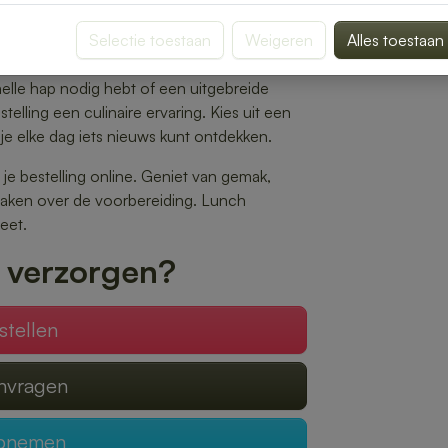
jes tot gezonde salades en warme maaltijden
aak.
Selectie toestaan
Weigeren
Alles toestaan
 op het gewenste tijdstip wordt geleverd,
nelle hap nodig hebt of een uitgebreide
elling een culinaire ervaring. Kies uit een
je elke dag iets nieuws kunt ontdekken.
 je bestelling online. Geniet van gemak,
 maken over de voorbereiding. Lunch
eet.
 verzorgen?
stellen
anvragen
opnemen