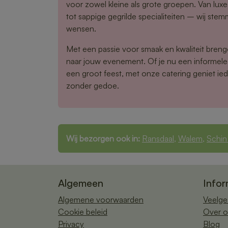
voor zowel kleine als grote groepen. Van lux
tot sappige gegrilde specialiteiten – wij stem
wensen.
Met een passie voor smaak en kwaliteit brenge
naar jouw evenement. Of je nu een informele
een groot feest, met onze catering geniet ied
zonder gedoe.
Wij bezorgen ook in:
Ransdaal
,
Walem
,
Schin
Algemeen
Infor
Algemene voorwaarden
Veelge
Cookie beleid
Over o
Privacy
Blog