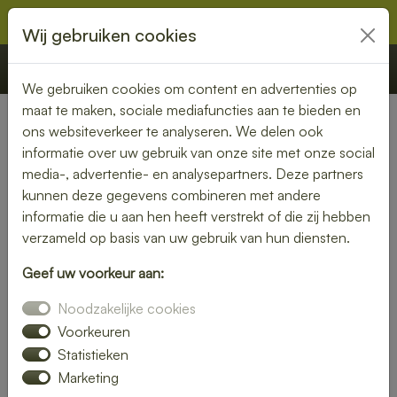
Wij gebruiken cookies
€ 0,00
Offerte
Bestellen
We gebruiken cookies om content en advertenties op
maat te maken, sociale mediafuncties aan te bieden en
ons websiteverkeer te analyseren. We delen ook
Nederland
»
Limburg
» Wanssum
informatie over uw gebruik van onze site met onze social
media-, advertentie- en analysepartners. Deze partners
Lunch laten bezorgen in
kunnen deze gegevens combineren met andere
Wanssum – vers, snel en
informatie die u aan hen heeft verstrekt of die zij hebben
verzameld op basis van uw gebruik van hun diensten.
smaakvol
Geef uw voorkeur aan:
Zin in een heerlijke lunch, maar geen tijd om zelf iets klaar te
Noodzakelijke cookies
maken? Laat je lunch bezorgen in Wanssum en geniet van
verse, smaakvolle gerechten zonder gedoe. Of je nu op
Voorkeuren
kantoor bent, thuiswerkt of gewoon zin hebt in een
Statistieken
ontspannen middagpauze, een bezorgde lunch is altijd een
Marketing
goed idee. Van rijk belegde broodjes tot gezonde salades en