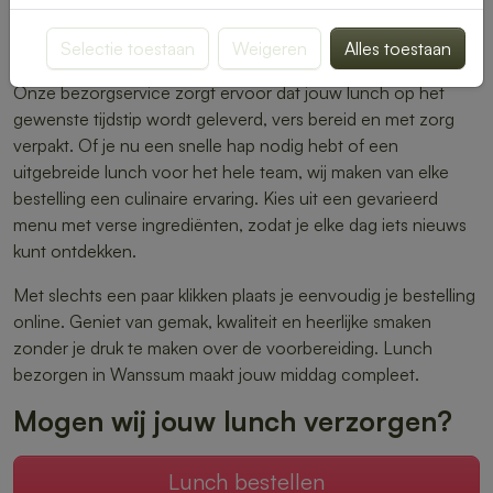
warme maaltijden – er is altijd iets dat perfect aansluit bij
Selectie toestaan
Weigeren
Alles toestaan
jouw smaak.
Onze bezorgservice zorgt ervoor dat jouw lunch op het
gewenste tijdstip wordt geleverd, vers bereid en met zorg
verpakt. Of je nu een snelle hap nodig hebt of een
uitgebreide lunch voor het hele team, wij maken van elke
bestelling een culinaire ervaring. Kies uit een gevarieerd
menu met verse ingrediënten, zodat je elke dag iets nieuws
kunt ontdekken.
Met slechts een paar klikken plaats je eenvoudig je bestelling
online. Geniet van gemak, kwaliteit en heerlijke smaken
zonder je druk te maken over de voorbereiding. Lunch
bezorgen in Wanssum maakt jouw middag compleet.
Mogen wij jouw lunch verzorgen?
Lunch bestellen