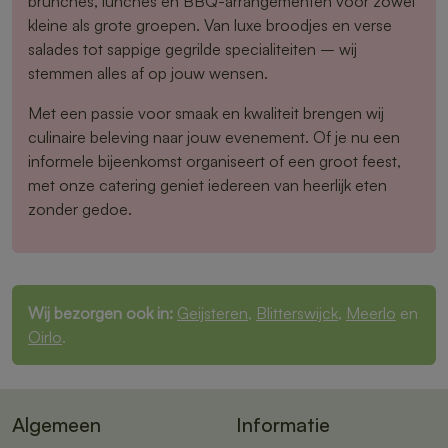
brunches, lunches en BBQ-arrangementen voor zowel
kleine als grote groepen. Van luxe broodjes en verse
salades tot sappige gegrilde specialiteiten – wij
stemmen alles af op jouw wensen.
Met een passie voor smaak en kwaliteit brengen wij
culinaire beleving naar jouw evenement. Of je nu een
informele bijeenkomst organiseert of een groot feest,
met onze catering geniet iedereen van heerlijk eten
zonder gedoe.
Wij bezorgen ook in:
Geijsteren
,
Blitterswijck
,
Meerlo
en
Oirlo
.
Algemeen
Informatie