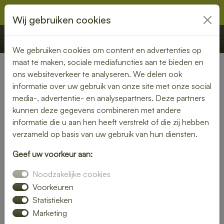
Wij gebruiken cookies
€ 0,00
Offerte
Bestellen
We gebruiken cookies om content en advertenties op
maat te maken, sociale mediafuncties aan te bieden en
ons websiteverkeer te analyseren. We delen ook
Nederland
» Geijsteren
informatie over uw gebruik van onze site met onze social
media-, advertentie- en analysepartners. Deze partners
Lunch bezorgen in Geijsteren
kunnen deze gegevens combineren met andere
– smaakvol en gemakkelijk
informatie die u aan hen heeft verstrekt of die zij hebben
verzameld op basis van uw gebruik van hun diensten.
Een gezonde lunch zonder moeite? Laat je lunch bezorgen
Geef uw voorkeur aan:
in Geijsteren en geniet van verse gerechten op jouw
gewenste locatie. Van kleurrijke salades tot knapperige
Noodzakelijke cookies
broodjes – wij bezorgen jouw lunch vers en op tijd.
Voorkeuren
Statistieken
Plaats eenvoudig je bestelling online en laat je verrassen
Marketing
door smaak en kwaliteit.