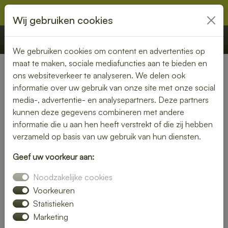
Wij gebruiken cookies
€ 0,00
Offerte
Bestellen
We gebruiken cookies om content en advertenties op
maat te maken, sociale mediafuncties aan te bieden en
ons websiteverkeer te analyseren. We delen ook
Nederland
» Blokker
informatie over uw gebruik van onze site met onze social
media-, advertentie- en analysepartners. Deze partners
Lunch laten bezorgen in
kunnen deze gegevens combineren met andere
Blokker – gezond, vers en
informatie die u aan hen heeft verstrekt of die zij hebben
verzameld op basis van uw gebruik van hun diensten.
gemakkelijk
Geef uw voorkeur aan:
Een gezonde lunch zonder moeite? Laat je lunch bezorgen
Noodzakelijke cookies
in Blokker en geniet van verse gerechten op jouw gewenste
locatie. Van kleurrijke salades tot knapperige broodjes – wij
Voorkeuren
bezorgen jouw lunch vers en op tijd.
Statistieken
Marketing
Plaats eenvoudig je bestelling online en laat je verrassen