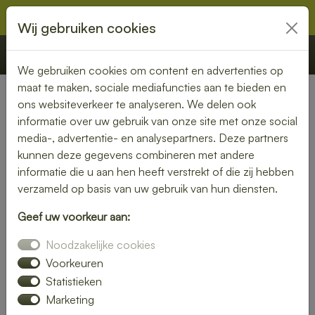
Wij gebruiken cookies
€ 0,00
Offerte
Bestellen
We gebruiken cookies om content en advertenties op
maat te maken, sociale mediafuncties aan te bieden en
ons websiteverkeer te analyseren. We delen ook
Nederland
» Borgercompagnie
informatie over uw gebruik van onze site met onze social
media-, advertentie- en analysepartners. Deze partners
Lunch laten bezorgen in
kunnen deze gegevens combineren met andere
Borgercompagnie – gezond,
informatie die u aan hen heeft verstrekt of die zij hebben
verzameld op basis van uw gebruik van hun diensten.
vers en gemakkelijk
Geef uw voorkeur aan:
Een gezonde lunch zonder moeite? Laat je lunch bezorgen
Noodzakelijke cookies
in Borgercompagnie en geniet van verse gerechten op jouw
gewenste locatie. Van kleurrijke salades tot knapperige
Voorkeuren
broodjes – wij bezorgen jouw lunch vers en op tijd.
Statistieken
Marketing
Plaats eenvoudig je bestelling online en laat je verrassen