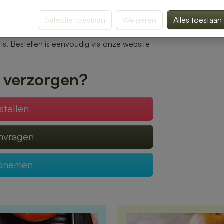
f op kantoor.
Selectie toestaan
Weigeren
Alles toestaan
n bereiden wij elke bestelling met zorg. Of
oon of een uitgebreide lunch voor een
l is. Bestellen is eenvoudig via onze website
 verzorgen?
stellen
anvragen
opnemen