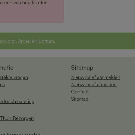
ereen van heerlijk eten
envorst
,
Arcen
en
Lottum
.
matie
Sitemap
stelde vragen
Nieuwsbrief aanmelden
ns
Nieuwsbrief afmelden
Contact
Sitemap
ke lunch catering
Thuis Bezorgen
op kantoor regelen