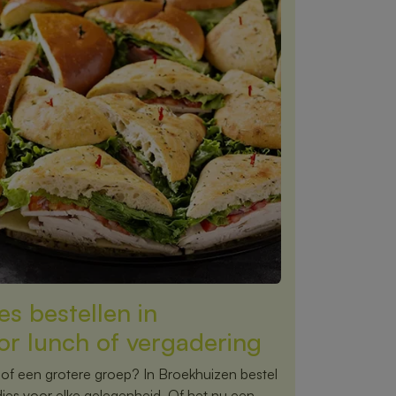
s bestellen in
or lunch of vergadering
 of een grotere groep? In Broekhuizen bestel
jes voor elke gelegenheid. Of het nu een