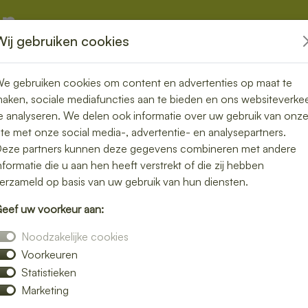
Wij gebruiken cookies
kketten
Overige
e gebruiken cookies om content en advertenties op maat te
aken, sociale mediafuncties aan te bieden en ons websiteverke
e analyseren. We delen ook informatie over uw gebruik van onz
ite met onze social media-, advertentie- en analysepartners.
rgen in
eze partners kunnen deze gegevens combineren met andere
nformatie die u aan hen heeft verstrekt of die zij hebben
gemak en
erzameld op basis van uw gebruik van hun diensten.
eef uw voorkeur aan:
deur
Noodzakelijke cookies
Voorkeuren
ver niet zelf de keuken in? Laat je lunch
Statistieken
kvolle maaltijd zonder moeite. Of je nu
Marketing
e salade of een warme maaltijd – wij