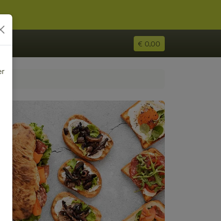
€ 0,00
er
e