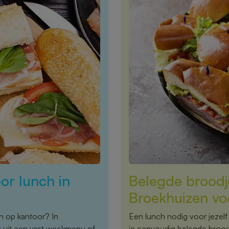
or lunch in
Belegde broodje
Broekhuizen vo
ch op kantoor? In
Een lunch nodig voor jezelf
s uit een vast weekmenu of
je eenvoudig belegde brood