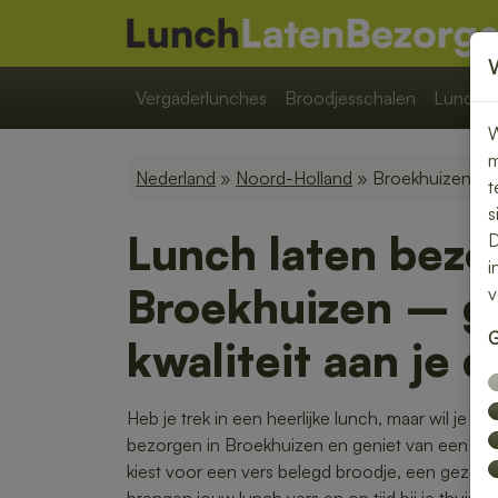
Vergaderlunches
Broodjesschalen
Lunchpa
W
m
Nederland
»
Noord-Holland
» Broekhuizen
t
s
Lunch laten bezo
D
i
Broekhuizen – 
v
G
kwaliteit aan je 
Heb je trek in een heerlijke lunch, maar wil je lie
bezorgen in Broekhuizen en geniet van een smaa
kiest voor een vers belegd broodje, een gezond