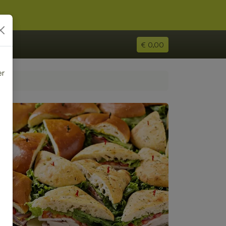
€ 0,00
er
e