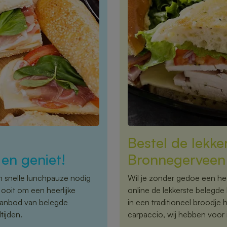
Bestel de lekke
en geniet!
Bronnegerveen 
n snelle lunchpauze nodig
Wil je zonder gedoe een hee
 ooit om een heerlijke
online de lekkerste belegde
 aanbod van belegde
in een traditioneel broodje 
ijden.
carpaccio, wij hebben voor i