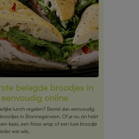
rste belegde broodjes in
eenvoudig online
rlijke lunch regelen? Bestel dan eenvoudig
 broodjes in Bronnegerveen. Of je nu zin hebt
ham-kaas, een frisse wrap of een luxe broodje
eder wat wils.