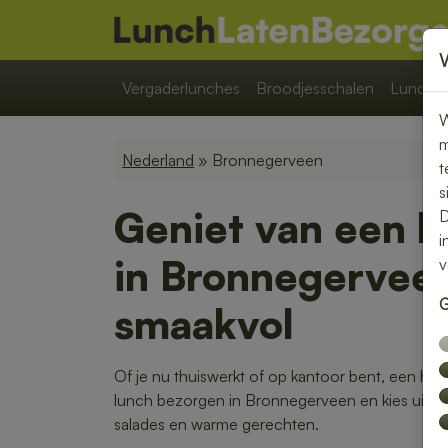
Vergaderlunches
Broodjesschalen
Lunchpa
W
m
Nederland
» Bronnegerveen
t
s
Geniet van een b
D
i
in Bronnegervee
v
G
smaakvol
Of je nu thuiswerkt of op kantoor bent, een heer
lunch bezorgen in Bronnegerveen en kies uit ee
salades en warme gerechten.