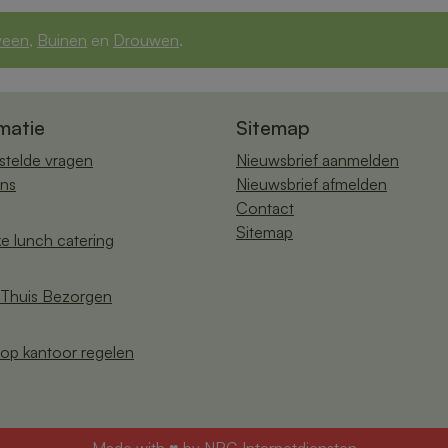
veen
,
Buinen
en
Drouwen
.
matie
Sitemap
stelde vragen
Nieuwsbrief aanmelden
ns
Nieuwsbrief afmelden
Contact
Sitemap
ke lunch catering
Thuis Bezorgen
op kantoor regelen
Made with ♥ by
NRG Internetdiensten