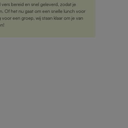
vers bereid en snel geleverd, zodat je
n. Of het nu gaat om een snelle lunch voor
ng voor een groep, wij staan klaar om je van
en!