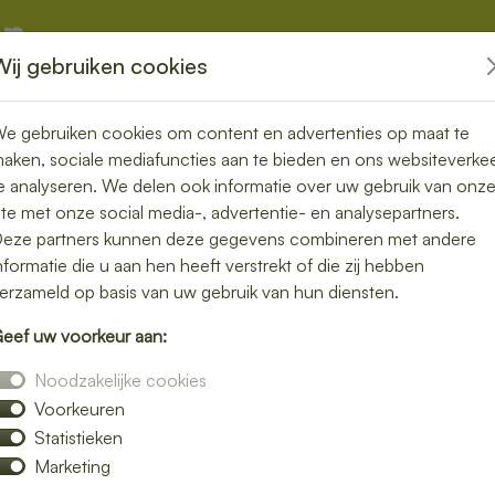
Wij gebruiken cookies
kketten
Overige
e gebruiken cookies om content en advertenties op maat te
aken, sociale mediafuncties aan te bieden en ons websiteverke
e analyseren. We delen ook informatie over uw gebruik van onz
ite met onze social media-, advertentie- en analysepartners.
ezorgde lunch
eze partners kunnen deze gegevens combineren met andere
nformatie die u aan hen heeft verstrekt of die zij hebben
n – snel en
erzameld op basis van uw gebruik van hun diensten.
eef uw voorkeur aan:
Noodzakelijke cookies
Voorkeuren
lijke lunch maakt je dag compleet. Laat je
Statistieken
n uitgebreid assortiment verse broodjes,
Marketing