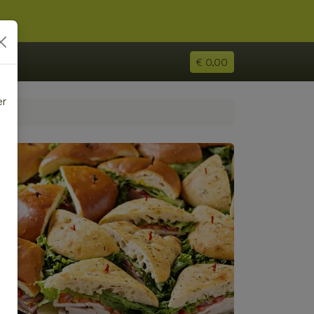
€ 0,00
er
e