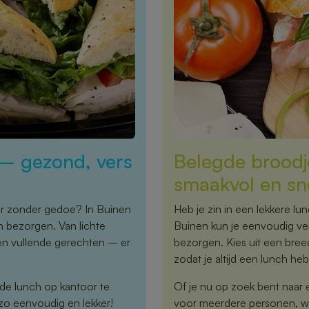
 – gezond, vers
Belegde broodje
smaakvol en sn
or zonder gedoe? In Buinen
Heb je zin in een lekkere lu
n bezorgen. Van lichte
Buinen kun je eenvoudig ver
en vullende gerechten – er
bezorgen. Kies uit een bre
zodat je altijd een lunch hebt
 de lunch op kantoor te
Of je nu op zoek bent naar 
zo eenvoudig en lekker!
voor meerdere personen, wij