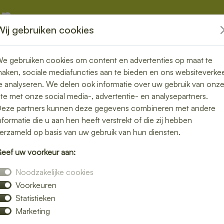
Wij gebruiken cookies
kketten
Overige
e gebruiken cookies om content en advertenties op maat te
aken, sociale mediafuncties aan te bieden en ons websiteverke
e analyseren. We delen ook informatie over uw gebruik van onz
ite met onze social media-, advertentie- en analysepartners.
in Buinen –
eze partners kunnen deze gegevens combineren met andere
nformatie die u aan hen heeft verstrekt of die zij hebben
geloos genieten
erzameld op basis van uw gebruik van hun diensten.
eef uw voorkeur aan:
e lunch bezorgen in Buinen en geniet van
Noodzakelijke cookies
 luxe broodjes tot gezonde bowls – wij
Voorkeuren
Statistieken
n snelle bezorging op het door jou gekozen
Marketing
 of gewoon een ontspannen lunchmoment.