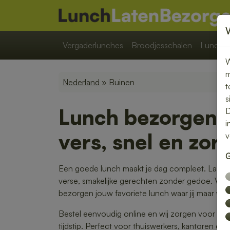
Vergaderlunches
Broodjesschalen
Lunchpa
W
m
Nederland
» Buinen
t
s
Lunch bezorgen 
D
i
vers, snel en zor
v
G
Een goede lunch maakt je dag compleet. Laat j
verse, smakelijke gerechten zonder gedoe. Van
bezorgen jouw favoriete lunch waar jij maar wilt.
Bestel eenvoudig online en wij zorgen voor ee
tijdstip. Perfect voor thuiswerkers, kantoren