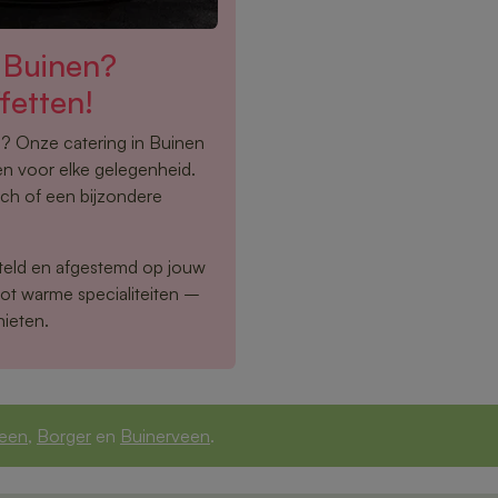
 Buinen?
fetten!
en? Onze catering in Buinen
en voor elke gelegenheid.
unch of een bijzondere
eld en afgestemd op jouw
tot warme specialiteiten –
nieten.
een
,
Borger
en
Buinerveen
.