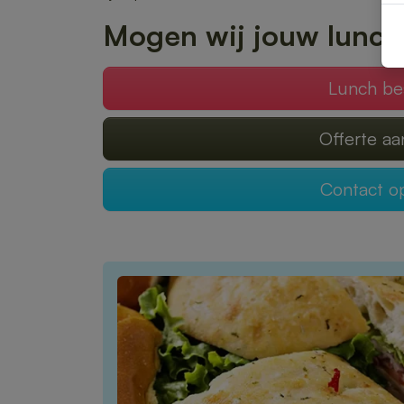
Mogen wij jouw lunch
Lunch be
Offerte a
Contact 