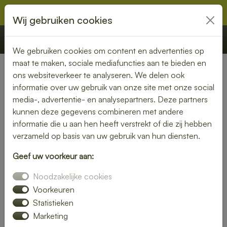
Wij gebruiken cookies
€ 0,00
Offerte
Bestellen
We gebruiken cookies om content en advertenties op
maat te maken, sociale mediafuncties aan te bieden en
ons websiteverkeer te analyseren. We delen ook
Nederland
» Demen
informatie over uw gebruik van onze site met onze social
media-, advertentie- en analysepartners. Deze partners
Lunch bezorgen in Demen –
kunnen deze gegevens combineren met andere
vers en snel bij jou thuis of op
informatie die u aan hen heeft verstrekt of die zij hebben
verzameld op basis van uw gebruik van hun diensten.
kantoor
Geef uw voorkeur aan:
Geen tijd om zelf een lunch te maken? Laat je lunch
Noodzakelijke cookies
bezorgen in Demen en geniet van verse, smaakvolle
gerechten. Of je nu kiest voor een rijk belegd broodje, een
Voorkeuren
frisse salade of een warme maaltijd – wij bezorgen het bij
Statistieken
jou op locatie.
Marketing