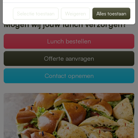
Plaats je bestelling online en geniet zonder zorgen van een
heerlijke lunch.
Selectie toestaan
Weigeren
Alles toestaan
Mogen wij jouw lunch verzorgen?
Lunch bestellen
Offerte aanvragen
Contact opnemen