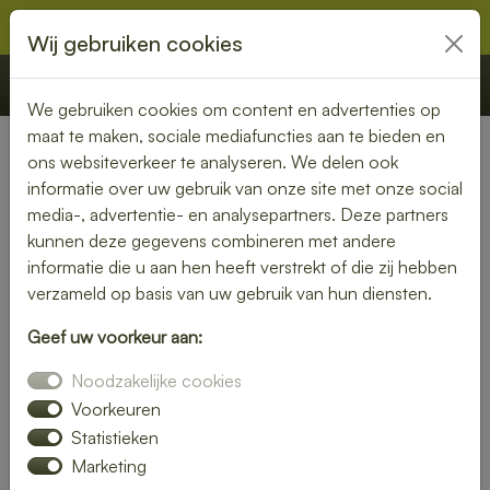
Wij gebruiken cookies
€ 0,00
Offerte
Bestellen
We gebruiken cookies om content en advertenties op
maat te maken, sociale mediafuncties aan te bieden en
ons websiteverkeer te analyseren. We delen ook
Nederland
» Neerlangel
informatie over uw gebruik van onze site met onze social
media-, advertentie- en analysepartners. Deze partners
Lunch bezorgen in Neerlangel
kunnen deze gegevens combineren met andere
– smaakvol en gemakkelijk
informatie die u aan hen heeft verstrekt of die zij hebben
verzameld op basis van uw gebruik van hun diensten.
Een gezonde lunch zonder moeite? Laat je lunch bezorgen
Geef uw voorkeur aan:
in Neerlangel en geniet van verse gerechten op jouw
gewenste locatie. Van kleurrijke salades tot knapperige
Noodzakelijke cookies
broodjes – wij bezorgen jouw lunch vers en op tijd.
Voorkeuren
Statistieken
Plaats eenvoudig je bestelling online en laat je verrassen
Marketing
door smaak en kwaliteit.