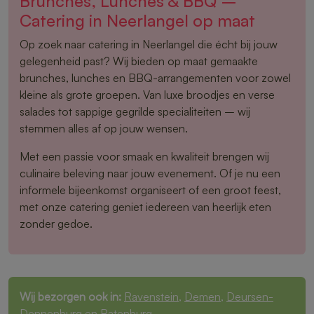
Brunches, Lunches & BBQ –
Catering in Neerlangel op maat
Op zoek naar catering in Neerlangel die écht bij jouw
gelegenheid past? Wij bieden op maat gemaakte
brunches, lunches en BBQ-arrangementen voor zowel
kleine als grote groepen. Van luxe broodjes en verse
salades tot sappige gegrilde specialiteiten – wij
stemmen alles af op jouw wensen.
Met een passie voor smaak en kwaliteit brengen wij
culinaire beleving naar jouw evenement. Of je nu een
informele bijeenkomst organiseert of een groot feest,
met onze catering geniet iedereen van heerlijk eten
zonder gedoe.
Wij bezorgen ook in:
Ravenstein
,
Demen
,
Deursen-
Dennenburg
en
Batenburg
.