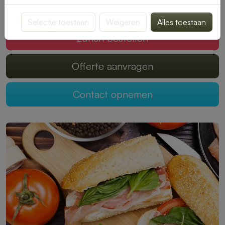
Mogen wij jouw lunch verzorgen?
Selectie toestaan
Weigeren
Alles toestaan
Lunch bestellen
Offerte aanvragen
Contact opnemen