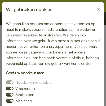
Wij gebruiken cookies
€ 0,00
Offerte
Bestellen
We gebruiken cookies om content en advertenties op
maat te maken, sociale mediafuncties aan te bieden en
ons websiteverkeer te analyseren. We delen ook
Nederland
» Dirksland
informatie over uw gebruik van onze site met onze social
media-, advertentie- en analysepartners. Deze partners
Verse lunch laten bezorgen in
kunnen deze gegevens combineren met andere
Dirksland – geniet zonder
informatie die u aan hen heeft verstrekt of die zij hebben
verzameld op basis van uw gebruik van hun diensten.
zorgen
Geef uw voorkeur aan:
Maak je lunchmoment bijzonder met een verse lunch
Noodzakelijke cookies
bezorgservice in Dirksland. Van knapperige broodjes tot
kleurrijke salades – wij bezorgen jouw favoriete
Voorkeuren
lunchgerechten precies wanneer jij het nodig hebt. Ideaal
Statistieken
voor thuis, op kantoor of tijdens een vergadering.
Marketing