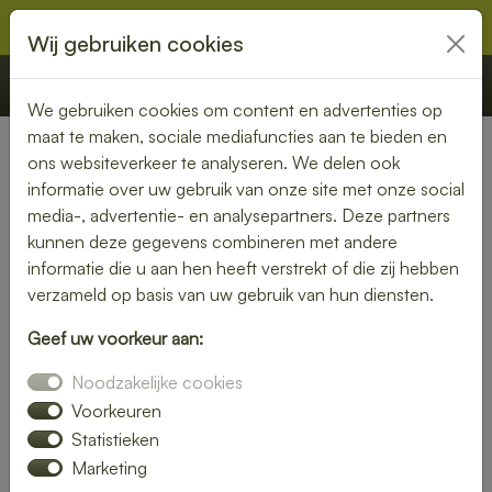
Wij gebruiken cookies
€ 0,00
Offerte
Bestellen
We gebruiken cookies om content en advertenties op
maat te maken, sociale mediafuncties aan te bieden en
ons websiteverkeer te analyseren. We delen ook
Nederland
» Melissant
informatie over uw gebruik van onze site met onze social
media-, advertentie- en analysepartners. Deze partners
Lunch laten bezorgen in
kunnen deze gegevens combineren met andere
Melissant – vers, snel en
informatie die u aan hen heeft verstrekt of die zij hebben
verzameld op basis van uw gebruik van hun diensten.
smaakvol
Geef uw voorkeur aan:
Zin in een heerlijke lunch, maar geen tijd om zelf iets klaar te
Noodzakelijke cookies
maken? Laat je lunch bezorgen in Melissant en geniet van
verse, smaakvolle gerechten zonder gedoe. Of je nu op
Voorkeuren
kantoor bent, thuiswerkt of gewoon zin hebt in een
Statistieken
ontspannen middagpauze, een bezorgde lunch is altijd een
Marketing
goed idee. Van rijk belegde broodjes tot gezonde salades en