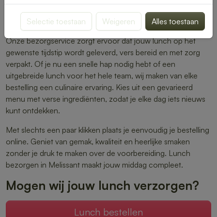
warme maaltijden – er is altijd iets dat perfect aansluit bij
Selectie toestaan
Weigeren
Alles toestaan
jouw smaak.
Onze bezorgservice zorgt ervoor dat jouw lunch op het
gewenste tijdstip wordt geleverd, vers bereid en met zorg
verpakt. Of je nu een snelle hap nodig hebt of een
uitgebreide lunch voor het hele team, wij maken van elke
bestelling een culinaire ervaring. Kies uit een gevarieerd
menu met verse ingrediënten, zodat je elke dag iets nieuws
kunt ontdekken.
Met slechts een paar klikken plaats je eenvoudig je bestelling
online. Geniet van gemak, kwaliteit en heerlijke smaken
zonder je druk te maken over de voorbereiding. Lunch
bezorgen in Melissant maakt jouw middag compleet.
Mogen wij jouw lunch verzorgen?
Lunch bestellen