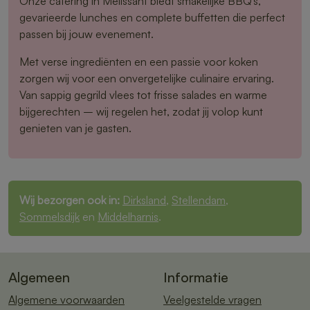
Onze catering in Melissant biedt smakelijke BBQ’s,
gevarieerde lunches en complete buffetten die perfect
passen bij jouw evenement.
Met verse ingrediënten en een passie voor koken
zorgen wij voor een onvergetelijke culinaire ervaring.
Van sappig gegrild vlees tot frisse salades en warme
bijgerechten – wij regelen het, zodat jij volop kunt
genieten van je gasten.
Wij bezorgen ook in:
Dirksland
,
Stellendam
,
Sommelsdijk
en
Middelharnis
.
Algemeen
Informatie
Algemene voorwaarden
Veelgestelde vragen