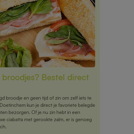
 broodjes? Bestel direct
gd broodje en geen tijd of zin om zelf iets te
oetinchem kun je direct je favoriete belegde
aten bezorgen. Of je nu zin hebt in een
uxe ciabatta met gerookte zalm, er is genoeg
nch.