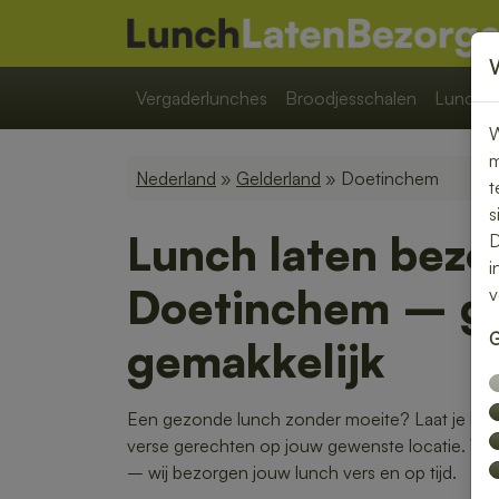
Vergaderlunches
Broodjesschalen
Lunchpa
W
m
Nederland
»
Gelderland
» Doetinchem
t
s
Lunch laten bezo
D
i
Doetinchem – ge
v
G
gemakkelijk
Een gezonde lunch zonder moeite? Laat je lun
verse gerechten op jouw gewenste locatie. Van k
– wij bezorgen jouw lunch vers en op tijd.