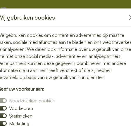
Wij gebruiken cookies
kketten
Overige
e gebruiken cookies om content en advertenties op maat te
aken, sociale mediafuncties aan te bieden en ons websiteverke
e analyseren. We delen ook informatie over uw gebruik van onz
ite met onze social media-, advertentie- en analysepartners.
rgen in
eze partners kunnen deze gegevens combineren met andere
nformatie die u aan hen heeft verstrekt of die zij hebben
zond, vers en
erzameld op basis van uw gebruik van hun diensten.
eef uw voorkeur aan:
Noodzakelijke cookies
Voorkeuren
ch bezorgen in Doetinchem en geniet van
Statistieken
leurrijke salades tot knapperige broodjes
Marketing