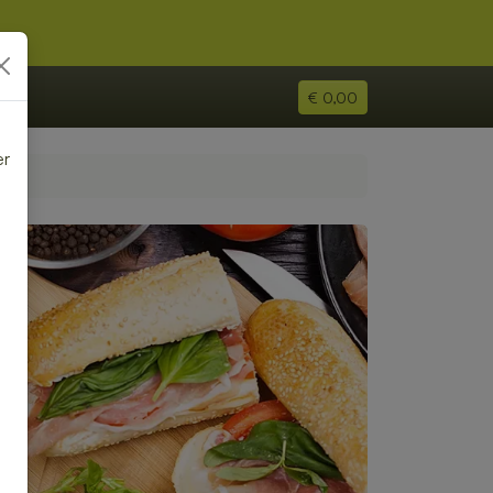
€ 0,00
er
e