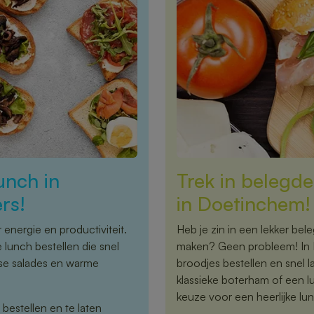
unch in
Trek in belegde
rs!
in Doetinchem!
energie en productiviteit.
Heb je zin in een lekker bele
 lunch bestellen die snel
maken? Geen probleem! In D
rse salades en warme
broodjes bestellen en snel l
klassieke boterham of een l
keuze voor een heerlijke lu
 bestellen en te laten