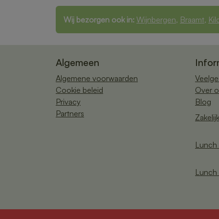
Wij bezorgen ook in:
Wijnbergen
,
Braamt
,
Kil
Algemeen
Infor
Algemene voorwaarden
Veelge
Cookie beleid
Over o
Privacy
Blog
Partners
Zakelij
Lunch 
Lunch 