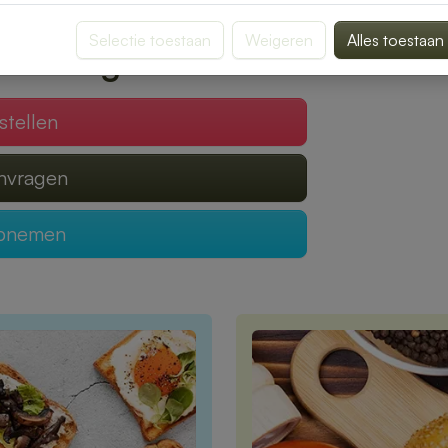
verrassen door smaak en kwaliteit.
Selectie toestaan
Weigeren
Alles toestaan
 verzorgen?
stellen
anvragen
opnemen