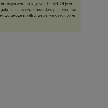
 broodjes worden altijd vers bereid. Of je nu
uitgebreide lunch voor meerdere personen, wij
en zorgeloze maaltijd. Bestel vandaag nog en