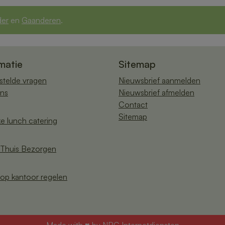
der
en
Gaanderen
.
matie
Sitemap
stelde vragen
Nieuwsbrief aanmelden
ns
Nieuwsbrief afmelden
Contact
Sitemap
ke lunch catering
Thuis Bezorgen
op kantoor regelen
Made with ♥ by
NRG Internetdiensten