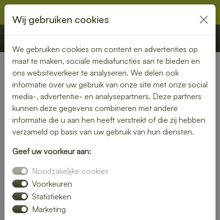
Wij gebruiken cookies
€ 0,00
Offerte
Bestellen
We gebruiken cookies om content en advertenties op
maat te maken, sociale mediafuncties aan te bieden en
ons websiteverkeer te analyseren. We delen ook
Nederland
» Gaanderen
informatie over uw gebruik van onze site met onze social
media-, advertentie- en analysepartners. Deze partners
Lunch bezorgen in Gaanderen
kunnen deze gegevens combineren met andere
– vers en snel bij jou thuis of
informatie die u aan hen heeft verstrekt of die zij hebben
verzameld op basis van uw gebruik van hun diensten.
op kantoor
Geef uw voorkeur aan:
Geen tijd om zelf een lunch te maken? Laat je lunch
Noodzakelijke cookies
bezorgen in Gaanderen en geniet van verse, smaakvolle
gerechten. Of je nu kiest voor een rijk belegd broodje, een
Voorkeuren
frisse salade of een warme maaltijd – wij bezorgen het bij
Statistieken
jou op locatie.
Marketing