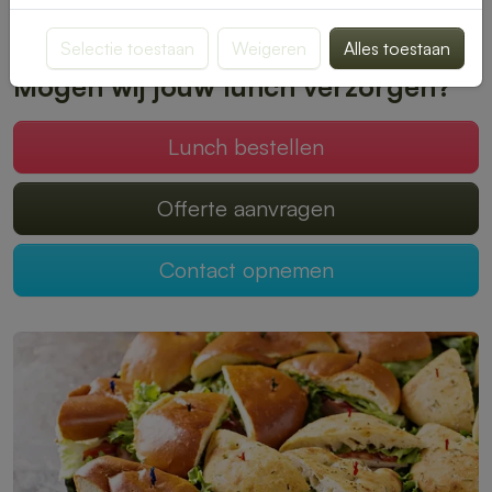
Plaats je bestelling online en geniet zonder zorgen van een
heerlijke lunch.
Selectie toestaan
Weigeren
Alles toestaan
Mogen wij jouw lunch verzorgen?
Lunch bestellen
Offerte aanvragen
Contact opnemen