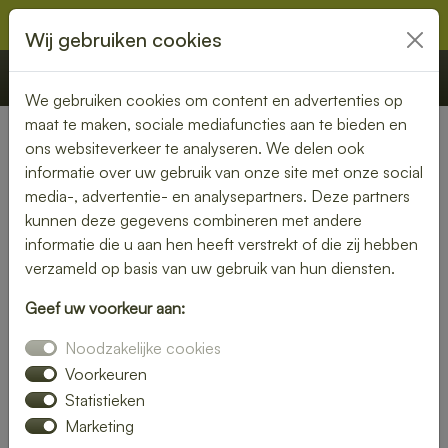
Wij gebruiken cookies
€ 0,00
Offerte
Bestellen
We gebruiken cookies om content en advertenties op
maat te maken, sociale mediafuncties aan te bieden en
ons websiteverkeer te analyseren. We delen ook
Nederland
»
Noord-Brabant
» Dongen
informatie over uw gebruik van onze site met onze social
media-, advertentie- en analysepartners. Deze partners
Smaakvolle lunch bezorgen in
kunnen deze gegevens combineren met andere
Dongen
informatie die u aan hen heeft verstrekt of die zij hebben
verzameld op basis van uw gebruik van hun diensten.
Even geen zin om zelf iets klaar te maken? Kies voor een
Geef uw voorkeur aan:
lunch bezorgservice in Dongen en geniet van heerlijke
gerechten die met liefde zijn bereid. Van knapperige
Noodzakelijke cookies
broodjes tot voedzame salades – wij bezorgen het
Voorkeuren
rechtstreeks bij jou thuis of op kantoor.
Statistieken
Marketing
Met een gevarieerd menu is er altijd een lunch die bij jouw