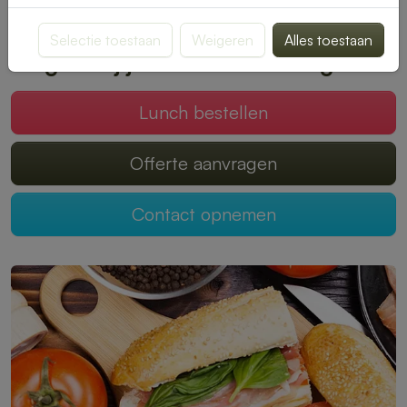
smaak past. Bestellen is snel en eenvoudig, zodat jij kunt
genieten van een onbezorgde middagpauze.
Selectie toestaan
Weigeren
Alles toestaan
Mogen wij jouw lunch verzorgen?
Lunch bestellen
Offerte aanvragen
Contact opnemen