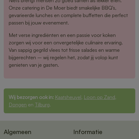
Niets brengt mensen zo goed samen als lekker eten.
Onze catering in De Moer biedt smakelijke BBQ’s,
gevarieerde lunches en complete buffetten die perfect
passen bij jouw evenement.
Met verse ingrediënten en een passie voor koken
zorgen wij voor een onvergetelijke culinaire ervaring.
Van sappig gegrild vlees tot frisse salades en warme
bijgerechten – wij regelen het, zodat jij volop kunt
genieten van je gasten.
Wij bezorgen ook in:
Kaatsheuvel
,
Loon op Zand
,
Dongen
en
Tilburg
.
Algemeen
Informatie