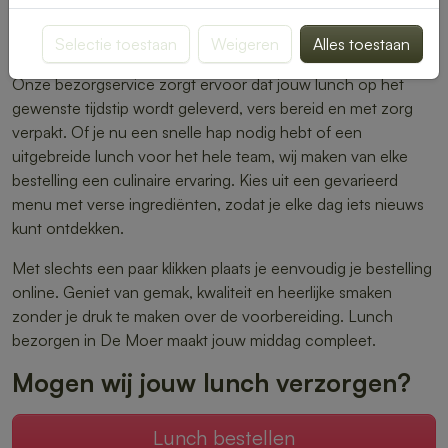
warme maaltijden – er is altijd iets dat perfect aansluit bij
Selectie toestaan
Weigeren
Alles toestaan
jouw smaak.
Onze bezorgservice zorgt ervoor dat jouw lunch op het
gewenste tijdstip wordt geleverd, vers bereid en met zorg
verpakt. Of je nu een snelle hap nodig hebt of een
uitgebreide lunch voor het hele team, wij maken van elke
bestelling een culinaire ervaring. Kies uit een gevarieerd
menu met verse ingrediënten, zodat je elke dag iets nieuws
kunt ontdekken.
Met slechts een paar klikken plaats je eenvoudig je bestelling
online. Geniet van gemak, kwaliteit en heerlijke smaken
zonder je druk te maken over de voorbereiding. Lunch
bezorgen in De Moer maakt jouw middag compleet.
Mogen wij jouw lunch verzorgen?
Lunch bestellen