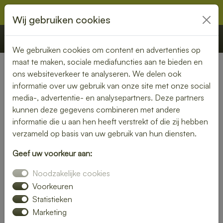
Wij gebruiken cookies
€ 0,00
Offerte
Bestellen
We gebruiken cookies om content en advertenties op
maat te maken, sociale mediafuncties aan te bieden en
ons websiteverkeer te analyseren. We delen ook
Nederland
» De Moer
informatie over uw gebruik van onze site met onze social
media-, advertentie- en analysepartners. Deze partners
Lunch laten bezorgen in De
kunnen deze gegevens combineren met andere
Moer – vers, snel en
informatie die u aan hen heeft verstrekt of die zij hebben
verzameld op basis van uw gebruik van hun diensten.
smaakvol
Geef uw voorkeur aan:
Zin in een heerlijke lunch, maar geen tijd om zelf iets klaar te
Noodzakelijke cookies
maken? Laat je lunch bezorgen in De Moer en geniet van
verse, smaakvolle gerechten zonder gedoe. Of je nu op
Voorkeuren
kantoor bent, thuiswerkt of gewoon zin hebt in een
Statistieken
ontspannen middagpauze, een bezorgde lunch is altijd een
Marketing
goed idee. Van rijk belegde broodjes tot gezonde salades en