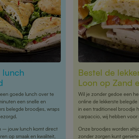
r lunch
Bestel de lekke
d
Loon op Zand e
een goede lunch over te
Wil je zonder gedoe een hee
minuten een snelle en
online de lekkerste belegde
vers belegde broodjes, wraps
in een traditioneel broodje 
bezorgd.
carpaccio, wij hebben voor i
n – jouw lunch komt direct
Onze broodjes worden altijd 
ren op smaak en kwaliteit,
zonder zorgen kunt geniete