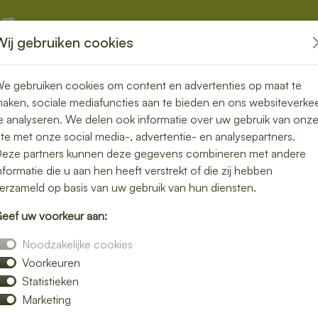
Wij gebruiken cookies
kketten
Overige
e gebruiken cookies om content en advertenties op maat te
aken, sociale mediafuncties aan te bieden en ons websiteverke
e analyseren. We delen ook informatie over uw gebruik van onz
ite met onze social media-, advertentie- en analysepartners.
 bezorgen in
eze partners kunnen deze gegevens combineren met andere
nformatie die u aan hen heeft verstrekt of die zij hebben
erzameld op basis van uw gebruik van hun diensten.
eef uw voorkeur aan:
s voor een lunch bezorgservice in Loon op
Noodzakelijke cookies
liefde zijn bereid. Van knapperige broodjes
Voorkeuren
reeks bij jou thuis of op kantoor.
Statistieken
e bij jouw smaak past. Bestellen is snel en
Marketing
bezorgde middagpauze.