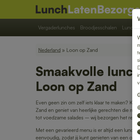
Vergaderlunches
Broodjesschalen
Lunchpa
W
m
Nederland
» Loon op Zand
t
s
Smaakvolle lunch
D
i
Loon op Zand
v
G
Even geen zin om zelf iets klaar te maken? Kie
Zand en geniet van heerlijke gerechten die met 
tot voedzame salades – wij bezorgen het rechtst
Met een gevarieerd menu is er altijd een lunch di
eenvoudig, zodat jij kunt genieten van een on