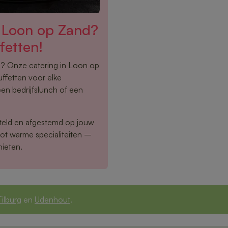
n Loon op Zand?
fetten!
en? Onze catering in Loon op
ffetten voor elke
een bedrijfslunch of een
eld en afgestemd op jouw
tot warme specialiteiten –
nieten.
Tilburg
en
Udenhout
.