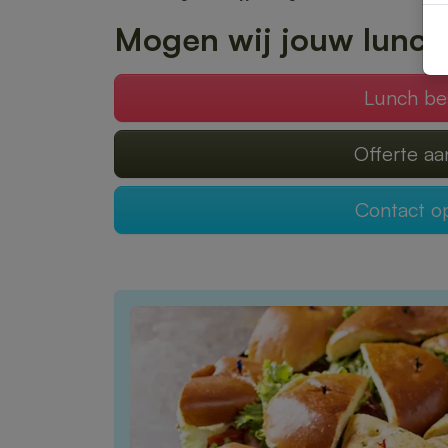
Mogen wij jouw lunch
Lunch be
Offerte a
Contact 