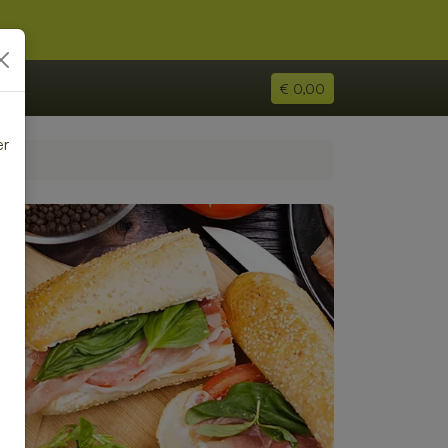
€ 0,00
er
e