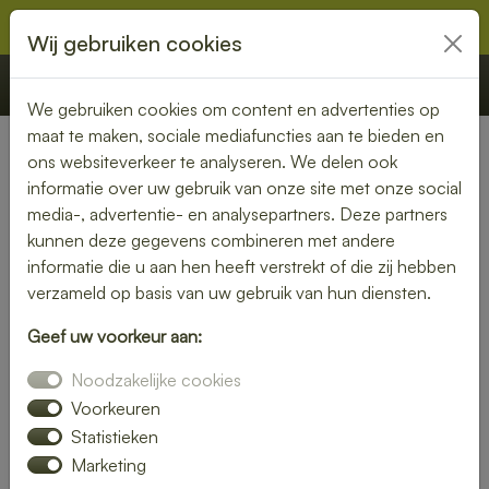
Wij gebruiken cookies
€ 0,00
Offerte
Bestellen
We gebruiken cookies om content en advertenties op
maat te maken, sociale mediafuncties aan te bieden en
ons websiteverkeer te analyseren. We delen ook
Nederland
»
Noord-Brabant
» Kaatsheuvel
informatie over uw gebruik van onze site met onze social
media-, advertentie- en analysepartners. Deze partners
Heerlijke lunch bezorgen in
kunnen deze gegevens combineren met andere
Kaatsheuvel – snel, vers en
informatie die u aan hen heeft verstrekt of die zij hebben
verzameld op basis van uw gebruik van hun diensten.
gemakkelijk
Geef uw voorkeur aan:
Trakteer jezelf op een smaakvolle lunch zonder moeite. Laat
Noodzakelijke cookies
je lunch bezorgen in Kaatsheuvel en kies uit een gevarieerd
menu van verse broodjes, gezonde salades en warme
Voorkeuren
maaltijden. Ideaal voor thuis of op kantoor.
Statistieken
Marketing
Onze gerechten worden met liefde bereid en snel geleverd,