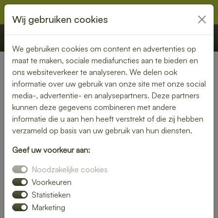
Wij gebruiken cookies
€ 0,00
Offerte
Bestellen
We gebruiken cookies om content en advertenties op
maat te maken, sociale mediafuncties aan te bieden en
ons websiteverkeer te analyseren. We delen ook
Nederland
» Drijber
informatie over uw gebruik van onze site met onze social
media-, advertentie- en analysepartners. Deze partners
Lunch bezorgen in Drijber –
kunnen deze gegevens combineren met andere
smaakvol en gemakkelijk
informatie die u aan hen heeft verstrekt of die zij hebben
verzameld op basis van uw gebruik van hun diensten.
Een gezonde lunch zonder moeite? Laat je lunch bezorgen
Geef uw voorkeur aan:
in Drijber en geniet van verse gerechten op jouw gewenste
locatie. Van kleurrijke salades tot knapperige broodjes – wij
Noodzakelijke cookies
bezorgen jouw lunch vers en op tijd.
Voorkeuren
Statistieken
Plaats eenvoudig je bestelling online en laat je verrassen
Marketing
door smaak en kwaliteit.