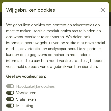
Wij gebruiken cookies
€ 0,00
Offerte
Bestellen
We gebruiken cookies om content en advertenties op
maat te maken, sociale mediafuncties aan te bieden en
ons websiteverkeer te analyseren. We delen ook
Nederland
» Tiendeveen
informatie over uw gebruik van onze site met onze social
media-, advertentie- en analysepartners. Deze partners
Lunch laten bezorgen in
kunnen deze gegevens combineren met andere
Tiendeveen – vers, snel en
informatie die u aan hen heeft verstrekt of die zij hebben
verzameld op basis van uw gebruik van hun diensten.
smaakvol
Geef uw voorkeur aan:
Zin in een heerlijke lunch, maar geen tijd om zelf iets klaar te
Noodzakelijke cookies
maken? Laat je lunch bezorgen in Tiendeveen en geniet van
verse, smaakvolle gerechten zonder gedoe. Of je nu op
Voorkeuren
kantoor bent, thuiswerkt of gewoon zin hebt in een
Statistieken
ontspannen middagpauze, een bezorgde lunch is altijd een
Marketing
goed idee. Van rijk belegde broodjes tot gezonde salades en