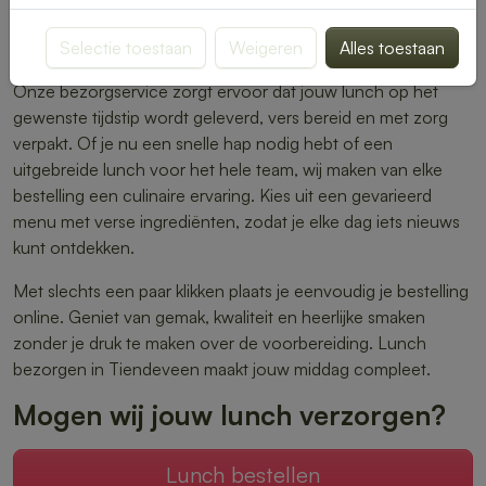
warme maaltijden – er is altijd iets dat perfect aansluit bij
Selectie toestaan
Weigeren
Alles toestaan
jouw smaak.
Onze bezorgservice zorgt ervoor dat jouw lunch op het
gewenste tijdstip wordt geleverd, vers bereid en met zorg
verpakt. Of je nu een snelle hap nodig hebt of een
uitgebreide lunch voor het hele team, wij maken van elke
bestelling een culinaire ervaring. Kies uit een gevarieerd
menu met verse ingrediënten, zodat je elke dag iets nieuws
kunt ontdekken.
Met slechts een paar klikken plaats je eenvoudig je bestelling
online. Geniet van gemak, kwaliteit en heerlijke smaken
zonder je druk te maken over de voorbereiding. Lunch
bezorgen in Tiendeveen maakt jouw middag compleet.
Mogen wij jouw lunch verzorgen?
Lunch bestellen