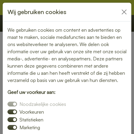
Wij gebruiken cookies
€ 0,00
Offerte
Bestellen
We gebruiken cookies om content en advertenties op
maat te maken, sociale mediafuncties aan te bieden en
ons websiteverkeer te analyseren. We delen ook
Nederland
»
Gelderland
» Druten
informatie over uw gebruik van onze site met onze social
media-, advertentie- en analysepartners. Deze partners
Lunch bezorgen in Druten –
kunnen deze gegevens combineren met andere
vers en snel bij jou thuis of op
informatie die u aan hen heeft verstrekt of die zij hebben
verzameld op basis van uw gebruik van hun diensten.
kantoor
Geef uw voorkeur aan:
Geen tijd om zelf een lunch te maken? Laat je lunch
Noodzakelijke cookies
bezorgen in Druten en geniet van verse, smaakvolle
gerechten. Of je nu kiest voor een rijk belegd broodje, een
Voorkeuren
frisse salade of een warme maaltijd – wij bezorgen het bij
Statistieken
jou op locatie.
Marketing