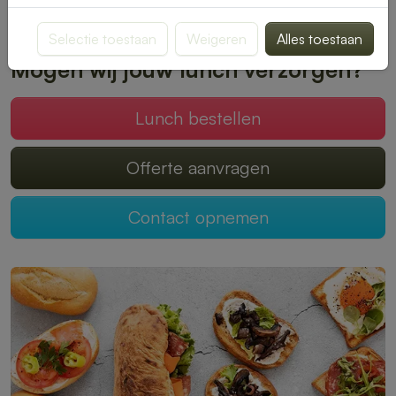
Plaats je bestelling online en geniet zonder zorgen van een
heerlijke lunch.
Selectie toestaan
Weigeren
Alles toestaan
Mogen wij jouw lunch verzorgen?
Lunch bestellen
Offerte aanvragen
Contact opnemen