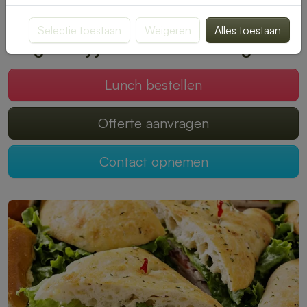
smaak past. Bestellen is snel en eenvoudig, zodat jij kunt
genieten van een onbezorgde middagpauze.
Selectie toestaan
Weigeren
Alles toestaan
Mogen wij jouw lunch verzorgen?
Lunch bestellen
Offerte aanvragen
Contact opnemen