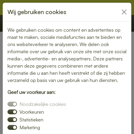
Wij gebruiken cookies
€ 0,00
Offerte
Bestellen
We gebruiken cookies om content en advertenties op
maat te maken, sociale mediafuncties aan te bieden en
ons websiteverkeer te analyseren. We delen ook
Nederland
» Ochten
informatie over uw gebruik van onze site met onze social
media-, advertentie- en analysepartners. Deze partners
Smaakvolle lunch bezorgen in
kunnen deze gegevens combineren met andere
Ochten
informatie die u aan hen heeft verstrekt of die zij hebben
verzameld op basis van uw gebruik van hun diensten.
Even geen zin om zelf iets klaar te maken? Kies voor een
Geef uw voorkeur aan:
lunch bezorgservice in Ochten en geniet van heerlijke
gerechten die met liefde zijn bereid. Van knapperige
Noodzakelijke cookies
broodjes tot voedzame salades – wij bezorgen het
Voorkeuren
rechtstreeks bij jou thuis of op kantoor.
Statistieken
Marketing
Met een gevarieerd menu is er altijd een lunch die bij jouw