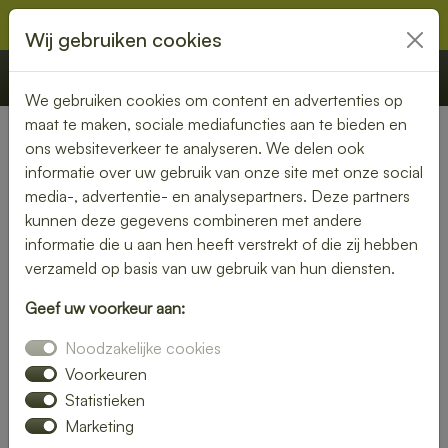
Wij gebruiken cookies
€ 0,00
Offerte
Bestellen
We gebruiken cookies om content en advertenties op
maat te maken, sociale mediafuncties aan te bieden en
ons websiteverkeer te analyseren. We delen ook
Nederland
» Eckelrade
informatie over uw gebruik van onze site met onze social
media-, advertentie- en analysepartners. Deze partners
Heerlijke lunch bezorgen in
kunnen deze gegevens combineren met andere
Eckelrade – snel, vers en
informatie die u aan hen heeft verstrekt of die zij hebben
verzameld op basis van uw gebruik van hun diensten.
gemakkelijk
Geef uw voorkeur aan:
Trakteer jezelf op een smaakvolle lunch zonder moeite. Laat
Noodzakelijke cookies
je lunch bezorgen in Eckelrade en kies uit een gevarieerd
menu van verse broodjes, gezonde salades en warme
Voorkeuren
maaltijden. Ideaal voor thuis of op kantoor.
Statistieken
Marketing
Onze gerechten worden met liefde bereid en snel geleverd,