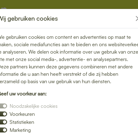
Wij gebruiken cookies
kketten
Overige
e gebruiken cookies om content en advertenties op maat te
aken, sociale mediafuncties aan te bieden en ons websiteverke
e analyseren. We delen ook informatie over uw gebruik van onz
ite met onze social media-, advertentie- en analysepartners.
in Gronsveld –
eze partners kunnen deze gegevens combineren met andere
nformatie die u aan hen heeft verstrekt of die zij hebben
ou thuis of op
erzameld op basis van uw gebruik van hun diensten.
eef uw voorkeur aan:
Noodzakelijke cookies
Voorkeuren
lunch bezorgen in Gronsveld en geniet van
Statistieken
 een rijk belegd broodje, een frisse salade of
Marketing
p locatie.