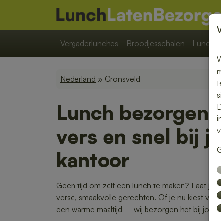
Vergaderlunches
Broodjesschalen
Lunchpa
W
m
Nederland
» Gronsveld
t
s
Lunch bezorgen 
D
i
vers en snel bij j
v
G
kantoor
Geen tijd om zelf een lunch te maken? Laat je 
verse, smaakvolle gerechten. Of je nu kiest voor
een warme maaltijd – wij bezorgen het bij jou o