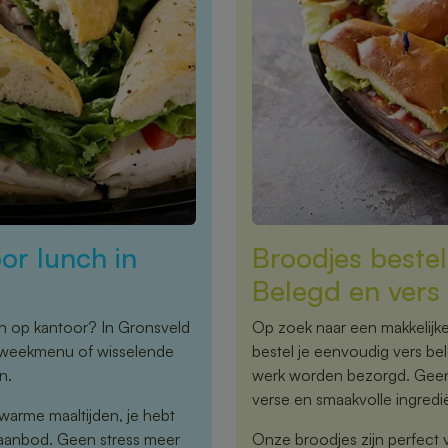
or lunch in
Broodjes beste
Belegd en vers 
ch op kantoor? In Gronsveld
Op zoek naar een makkelijke
st weekmenu of wisselende
bestel je eenvoudig vers bel
n.
werk worden bezorgd. Geen 
verse en smaakvolle ingredi
warme maaltijden, je hebt
 aanbod. Geen stress meer
Onze broodjes zijn perfect 