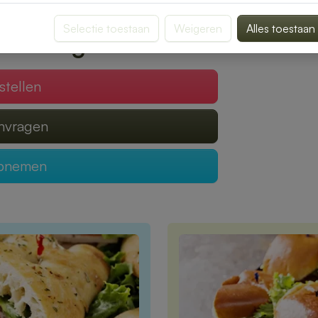
gen van een heerlijke lunch.
Selectie toestaan
Weigeren
Alles toestaan
 verzorgen?
stellen
anvragen
opnemen