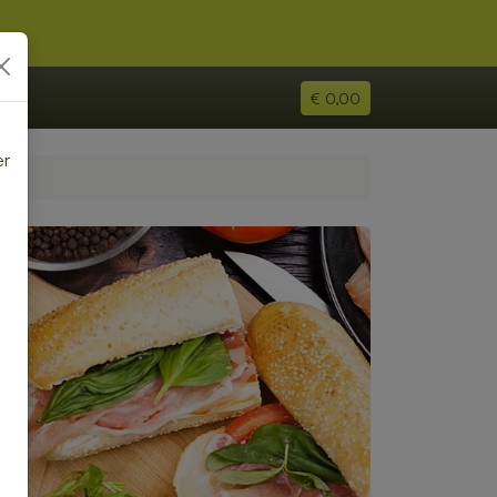
€ 0,00
er
e