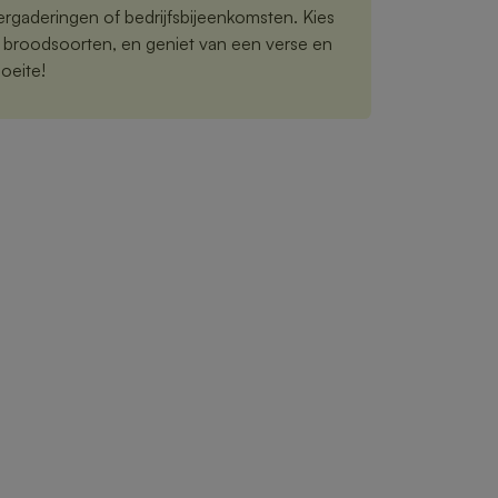
vergaderingen of bedrijfsbijeenkomsten. Kies
n broodsoorten, en geniet van een verse en
oeite!