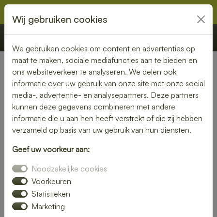
Wij gebruiken cookies
€ 0,00
Offerte
Bestellen
We gebruiken cookies om content en advertenties op
maat te maken, sociale mediafuncties aan te bieden en
ons websiteverkeer te analyseren. We delen ook
Nederland
» Edam
informatie over uw gebruik van onze site met onze social
media-, advertentie- en analysepartners. Deze partners
Heerlijke lunch bezorgen in
kunnen deze gegevens combineren met andere
Edam – snel, vers en
informatie die u aan hen heeft verstrekt of die zij hebben
verzameld op basis van uw gebruik van hun diensten.
gemakkelijk
Geef uw voorkeur aan:
Trakteer jezelf op een smaakvolle lunch zonder moeite. Laat
Noodzakelijke cookies
je lunch bezorgen in Edam en kies uit een gevarieerd menu
van verse broodjes, gezonde salades en warme maaltijden.
Voorkeuren
Ideaal voor thuis of op kantoor.
Statistieken
Marketing
Onze gerechten worden met liefde bereid en snel geleverd,