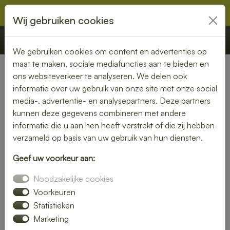
Wij gebruiken cookies
€ 0,00
Offerte
Bestellen
We gebruiken cookies om content en advertenties op
maat te maken, sociale mediafuncties aan te bieden en
ons websiteverkeer te analyseren. We delen ook
Nederland
»
Noord-Holland
» Volendam
informatie over uw gebruik van onze site met onze social
media-, advertentie- en analysepartners. Deze partners
Heerlijke lunch bezorgen in
kunnen deze gegevens combineren met andere
Volendam – snel, vers en
informatie die u aan hen heeft verstrekt of die zij hebben
verzameld op basis van uw gebruik van hun diensten.
gemakkelijk
Geef uw voorkeur aan:
Trakteer jezelf op een smaakvolle lunch zonder moeite. Laat
Noodzakelijke cookies
je lunch bezorgen in Volendam en kies uit een gevarieerd
menu van verse broodjes, gezonde salades en warme
Voorkeuren
maaltijden. Ideaal voor thuis of op kantoor.
Statistieken
Marketing
Onze gerechten worden met liefde bereid en snel geleverd,