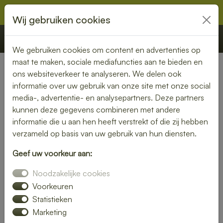
Wij gebruiken cookies
€ 0,00
Offerte
Bestellen
We gebruiken cookies om content en advertenties op
maat te maken, sociale mediafuncties aan te bieden en
ons websiteverkeer te analyseren. We delen ook
Nederland
» Marken
informatie over uw gebruik van onze site met onze social
media-, advertentie- en analysepartners. Deze partners
Lunch laten bezorgen in
kunnen deze gegevens combineren met andere
Marken – vers, snel en
informatie die u aan hen heeft verstrekt of die zij hebben
verzameld op basis van uw gebruik van hun diensten.
smaakvol
Geef uw voorkeur aan:
Zin in een heerlijke lunch, maar geen tijd om zelf iets klaar te
Noodzakelijke cookies
maken? Laat je lunch bezorgen in Marken en geniet van
verse, smaakvolle gerechten zonder gedoe. Of je nu op
Voorkeuren
kantoor bent, thuiswerkt of gewoon zin hebt in een
Statistieken
ontspannen middagpauze, een bezorgde lunch is altijd een
Marketing
goed idee. Van rijk belegde broodjes tot gezonde salades en