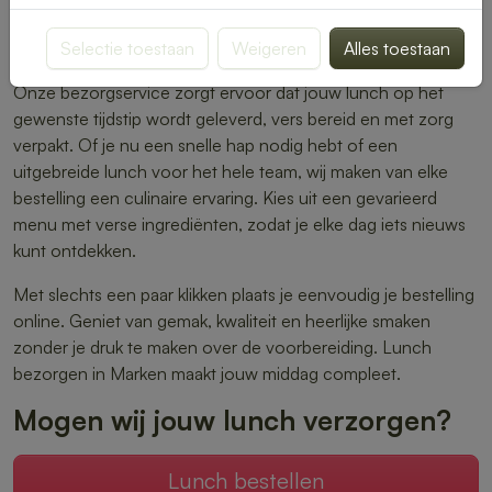
warme maaltijden – er is altijd iets dat perfect aansluit bij
Selectie toestaan
Weigeren
Alles toestaan
jouw smaak.
Onze bezorgservice zorgt ervoor dat jouw lunch op het
gewenste tijdstip wordt geleverd, vers bereid en met zorg
verpakt. Of je nu een snelle hap nodig hebt of een
uitgebreide lunch voor het hele team, wij maken van elke
bestelling een culinaire ervaring. Kies uit een gevarieerd
menu met verse ingrediënten, zodat je elke dag iets nieuws
kunt ontdekken.
Met slechts een paar klikken plaats je eenvoudig je bestelling
online. Geniet van gemak, kwaliteit en heerlijke smaken
zonder je druk te maken over de voorbereiding. Lunch
bezorgen in Marken maakt jouw middag compleet.
Mogen wij jouw lunch verzorgen?
Lunch bestellen