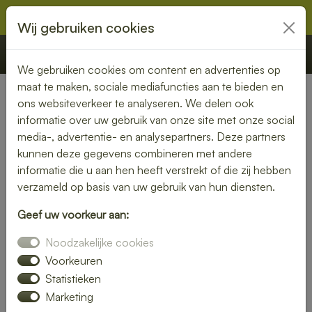
Wij gebruiken cookies
€ 0,00
Offerte
Bestellen
We gebruiken cookies om content en advertenties op
maat te maken, sociale mediafuncties aan te bieden en
ons websiteverkeer te analyseren. We delen ook
Nederland
» Godlinze
informatie over uw gebruik van onze site met onze social
media-, advertentie- en analysepartners. Deze partners
Lunch bezorgen in Godlinze
kunnen deze gegevens combineren met andere
– vers en snel bij jou thuis of
informatie die u aan hen heeft verstrekt of die zij hebben
verzameld op basis van uw gebruik van hun diensten.
op kantoor
Geef uw voorkeur aan:
Geen tijd om zelf een lunch te maken? Laat je lunch
Noodzakelijke cookies
bezorgen in Godlinze en geniet van verse, smaakvolle
gerechten. Of je nu kiest voor een rijk belegd broodje, een
Voorkeuren
frisse salade of een warme maaltijd – wij bezorgen het bij
Statistieken
jou op locatie.
Marketing