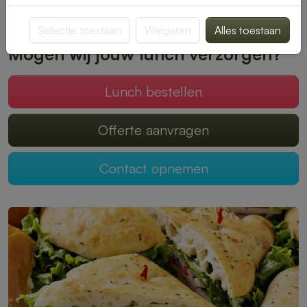
Plaats je bestelling online en geniet zonder zorgen van een
heerlijke lunch.
Selectie toestaan
Weigeren
Alles toestaan
Mogen wij jouw lunch verzorgen?
Lunch bestellen
Offerte aanvragen
Contact opnemen