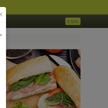
€ 0,00
er
e