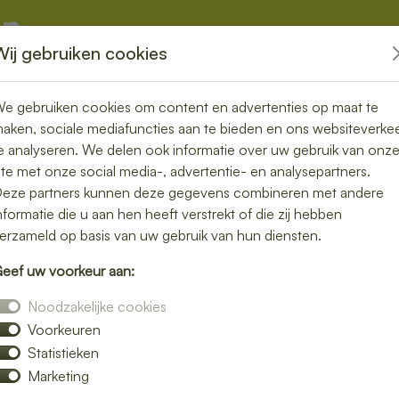
Wij gebruiken cookies
kketten
Overige
e gebruiken cookies om content en advertenties op maat te
aken, sociale mediafuncties aan te bieden en ons websiteverke
e analyseren. We delen ook informatie over uw gebruik van onz
ite met onze social media-, advertentie- en analysepartners.
rgen in Krewerd
eze partners kunnen deze gegevens combineren met andere
nformatie die u aan hen heeft verstrekt of die zij hebben
teit aan je
erzameld op basis van uw gebruik van hun diensten.
eef uw voorkeur aan:
Noodzakelijke cookies
Voorkeuren
ver niet zelf de keuken in? Laat je lunch
Statistieken
le maaltijd zonder moeite. Of je nu kiest
Marketing
ade of een warme maaltijd – wij brengen