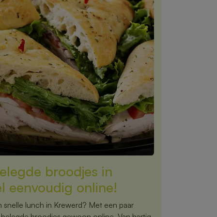
elegde broodjes in
l eenvoudig online!
n snelle lunch in Krewerd? Met een paar
te belegde broodjes gewoon online. Van hartig