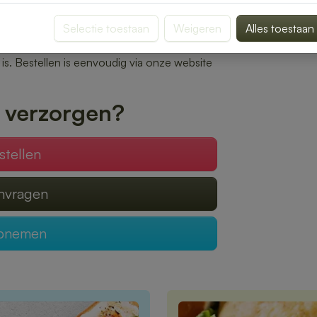
oor.
Selectie toestaan
Weigeren
Alles toestaan
n bereiden wij elke bestelling met zorg. Of
oon of een uitgebreide lunch voor een
l is. Bestellen is eenvoudig via onze website
 verzorgen?
stellen
anvragen
opnemen