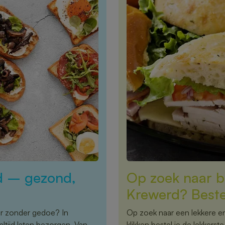
d – gezond,
Op zoek naar b
Krewerd? Beste
or zonder gedoe? In
Op zoek naar een lekkere e
tijd laten bezorgen. Van
klikken bestel je de lekkers