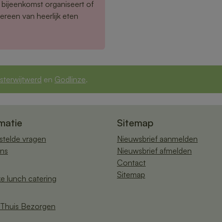
 bijeenkomst organiseert of
ereen van heerlijk eten
terwijtwerd
en
Godlinze
.
matie
Sitemap
stelde vragen
Nieuwsbrief aanmelden
ns
Nieuwsbrief afmelden
Contact
Sitemap
ke lunch catering
Thuis Bezorgen