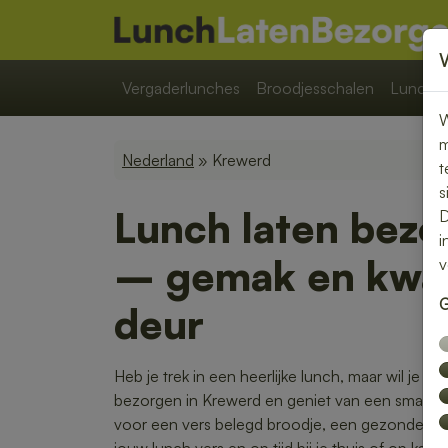
Vergaderlunches
Broodjesschalen
Lunchpa
W
m
Nederland
» Krewerd
t
s
Lunch laten bezo
D
i
– gemak en kwali
v
G
deur
Heb je trek in een heerlijke lunch, maar wil je lie
bezorgen in Krewerd en geniet van een smaakvol
voor een vers belegd broodje, een gezonde sal