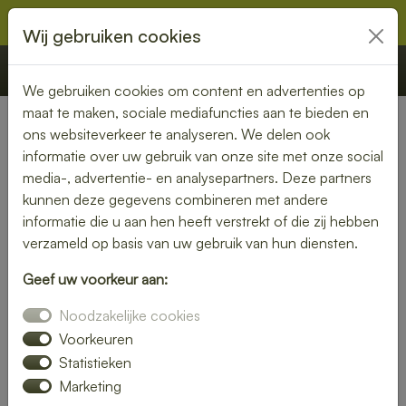
Wij gebruiken cookies
€ 0,00
Offerte
Bestellen
We gebruiken cookies om content en advertenties op
maat te maken, sociale mediafuncties aan te bieden en
ons websiteverkeer te analyseren. We delen ook
Nederland
» Holwierde
informatie over uw gebruik van onze site met onze social
media-, advertentie- en analysepartners. Deze partners
Geniet van een bezorgde
kunnen deze gegevens combineren met andere
lunch in Holwierde – snel en
informatie die u aan hen heeft verstrekt of die zij hebben
verzameld op basis van uw gebruik van hun diensten.
smaakvol
Geef uw voorkeur aan:
Of je nu thuiswerkt of op kantoor bent, een heerlijke lunch
Noodzakelijke cookies
maakt je dag compleet. Laat je lunch bezorgen in Holwierde
en kies uit een uitgebreid assortiment verse broodjes,
Voorkeuren
salades en warme gerechten.
Statistieken
Marketing
Wij zorgen voor een snelle levering, zodat jij onbezorgd kunt