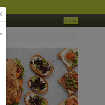
€ 0,00
er
e