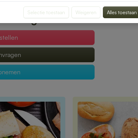
Selectie toestaan
Weigeren
Alles toestaan
 verzorgen?
stellen
anvragen
opnemen