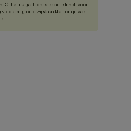
n. Of het nu gaat om een snelle lunch voor
ng voor een groep, wij staan klaar om je van
en!