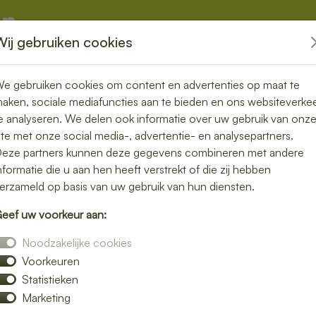
Wij gebruiken cookies
kketten
Overige
e gebruiken cookies om content en advertenties op maat te
aken, sociale mediafuncties aan te bieden en ons websiteverke
e analyseren. We delen ook informatie over uw gebruik van onz
ite met onze social media-, advertentie- en analysepartners.
n bezorgen in
eze partners kunnen deze gegevens combineren met andere
nformatie die u aan hen heeft verstrekt of die zij hebben
 zonder zorgen
erzameld op basis van uw gebruik van hun diensten.
eef uw voorkeur aan:
lunch bezorgservice in Bierum. Van
Noodzakelijke cookies
ij bezorgen jouw favoriete lunchgerechten
Voorkeuren
thuis, op kantoor of tijdens een vergadering.
Statistieken
met zorg verpakt, zodat jij kunt genieten
Marketing
bestelling eenvoudig online en laat je