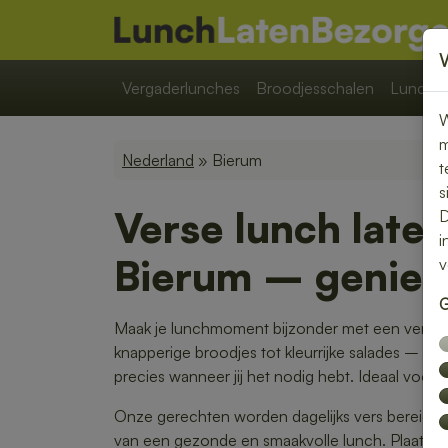
Vergaderlunches
Broodjesschalen
Lunchpa
W
m
Nederland
» Bierum
t
s
Verse lunch late
D
i
Bierum – geniet
v
G
Maak je lunchmoment bijzonder met een verse 
knapperige broodjes tot kleurrijke salades – w
precies wanneer jij het nodig hebt. Ideaal voor 
Onze gerechten worden dagelijks vers bereid en 
van een gezonde en smaakvolle lunch. Plaats je 