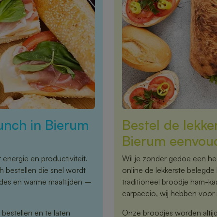
lunch in Bierum
Bestel de lekke
Bierum eenvoud
energie en productiviteit.
Wil je zonder gedoe een hee
h bestellen die snel wordt
online de lekkerste belegde 
ades en warme maaltijden –
traditioneel broodje ham-kaa
carpaccio, wij hebben voor i
 bestellen en te laten
Onze broodjes worden altijd 