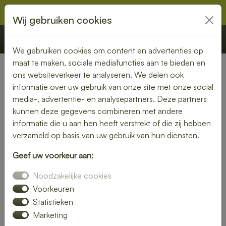
Wij gebruiken cookies
€ 0,00
Offerte
Bestellen
We gebruiken cookies om content en advertenties op
maat te maken, sociale mediafuncties aan te bieden en
ons websiteverkeer te analyseren. We delen ook
Nederland
» Oosterwijtwerd
informatie over uw gebruik van onze site met onze social
media-, advertentie- en analysepartners. Deze partners
Lunch laten bezorgen in
kunnen deze gegevens combineren met andere
Oosterwijtwerd – gezond,
informatie die u aan hen heeft verstrekt of die zij hebben
verzameld op basis van uw gebruik van hun diensten.
vers en gemakkelijk
Geef uw voorkeur aan:
Een gezonde lunch zonder moeite? Laat je lunch bezorgen
Noodzakelijke cookies
in Oosterwijtwerd en geniet van verse gerechten op jouw
gewenste locatie. Van kleurrijke salades tot knapperige
Voorkeuren
broodjes – wij bezorgen jouw lunch vers en op tijd.
Statistieken
Marketing
Plaats eenvoudig je bestelling online en laat je verrassen