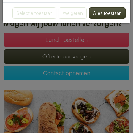
Plaats je bestelling online en geniet zonder zorgen van een
heerlijke lunch.
Selectie toestaan
Weigeren
Alles toestaan
Mogen wij jouw lunch verzorgen?
Lunch bestellen
Offerte aanvragen
Contact opnemen