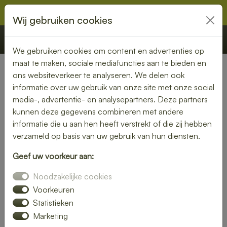
Wij gebruiken cookies
€ 0,00
Offerte
Bestellen
We gebruiken cookies om content en advertenties op
maat te maken, sociale mediafuncties aan te bieden en
ons websiteverkeer te analyseren. We delen ook
Nederland
» Grootebroek
informatie over uw gebruik van onze site met onze social
media-, advertentie- en analysepartners. Deze partners
Lunch bezorgen in
kunnen deze gegevens combineren met andere
Grootebroek – vers en snel
informatie die u aan hen heeft verstrekt of die zij hebben
verzameld op basis van uw gebruik van hun diensten.
bij jou thuis of op kantoor
Geef uw voorkeur aan:
Geen tijd om zelf een lunch te maken? Laat je lunch
Noodzakelijke cookies
bezorgen in Grootebroek en geniet van verse, smaakvolle
gerechten. Of je nu kiest voor een rijk belegd broodje, een
Voorkeuren
frisse salade of een warme maaltijd – wij bezorgen het bij
Statistieken
jou op locatie.
Marketing