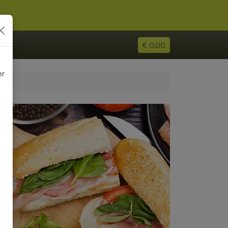
€ 0,00
er
e