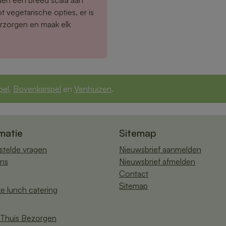
 vegetarische opties, er is
erzorgen en maak elk
pel
,
Bovenkarspel
en
Venhuizen
.
matie
Sitemap
stelde vragen
Nieuwsbrief aanmelden
ns
Nieuwsbrief afmelden
Contact
Sitemap
ke lunch catering
Thuis Bezorgen