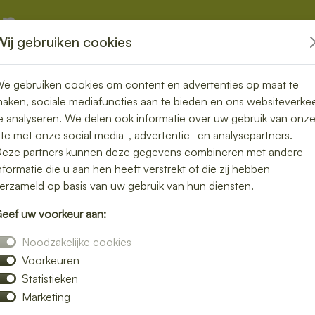
Wij gebruiken cookies
kketten
Overige
e gebruiken cookies om content en advertenties op maat te
aken, sociale mediafuncties aan te bieden en ons websiteverke
e analyseren. We delen ook informatie over uw gebruik van onz
ite met onze social media-, advertentie- en analysepartners.
rgen in
eze partners kunnen deze gegevens combineren met andere
nformatie die u aan hen heeft verstrekt of die zij hebben
s, snel en
erzameld op basis van uw gebruik van hun diensten.
eef uw voorkeur aan:
Noodzakelijke cookies
Voorkeuren
f iets klaar te maken? Laat je lunch bezorgen
Statistieken
gerechten zonder gedoe. Of je nu op
Marketing
in een ontspannen middagpauze, een