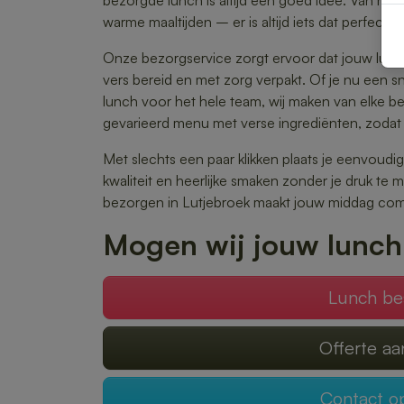
bezorgde lunch is altijd een goed idee. Van rij
warme maaltijden – er is altijd iets dat perfect a
Onze bezorgservice zorgt ervoor dat jouw lunch
vers bereid en met zorg verpakt. Of je nu een s
lunch voor het hele team, wij maken van elke best
gevarieerd menu met verse ingrediënten, zodat 
Met slechts een paar klikken plaats je eenvoudig
kwaliteit en heerlijke smaken zonder je druk te
bezorgen in Lutjebroek maakt jouw middag com
Mogen wij jouw lunch
Lunch be
Offerte a
Contact 