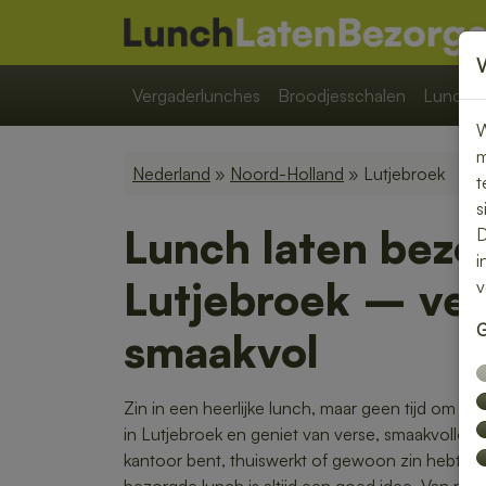
Vergaderlunches
Broodjesschalen
Lunchpa
W
m
Nederland
»
Noord-Holland
» Lutjebroek
t
s
Lunch laten bezo
D
i
Lutjebroek – ver
v
G
smaakvol
Zin in een heerlijke lunch, maar geen tijd om zel
in Lutjebroek en geniet van verse, smaakvolle 
kantoor bent, thuiswerkt of gewoon zin hebt 