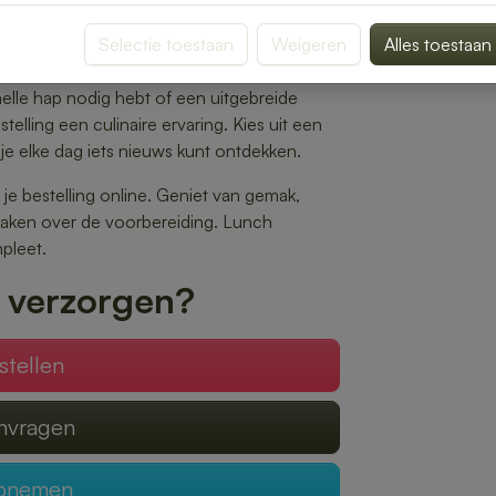
k belegde broodjes tot gezonde salades en
ansluit bij jouw smaak.
Selectie toestaan
Weigeren
Alles toestaan
 op het gewenste tijdstip wordt geleverd,
nelle hap nodig hebt of een uitgebreide
elling een culinaire ervaring. Kies uit een
je elke dag iets nieuws kunt ontdekken.
 je bestelling online. Geniet van gemak,
 maken over de voorbereiding. Lunch
pleet.
 verzorgen?
stellen
anvragen
opnemen