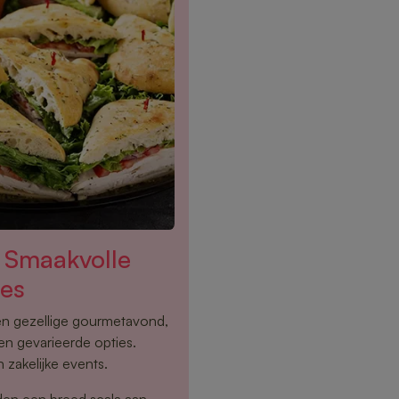
– Smaakvolle
ies
een gezellige gourmetavond,
en gevarieerde opties.
 zakelijke events.
den een breed scala aan