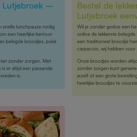
n Lutjebroek –
Bestel de lekke
Lutjebroek een
n snelle lunchpauze nodig
Wil je zonder gedoe een hee
t om een heerlijke kantoor
online de lekkerste belegde 
 van belegde broodjes, poké
een traditioneel broodje ha
carpaccio, wij hebben voor i
niet zonder zorgen. Met
Onze broodjes worden altijd 
is er altijd een passende
zonder zorgen kunt geniete
vreden is.
jezelf of een grote bestelli
heerlijke broodjes te voorzi