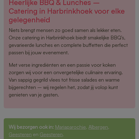
Heerlijke BBQ & Lunches –
Catering in Harbrinkhoek voor elke
gelegenheid
Niets brengt mensen zo goed samen als lekker eten.
Onze catering in Harbrinkhoek biedt smakelijke BBQ’s,
gevarieerde lunches en complete buffetten die perfect
passen bij jouw evenement.
Met verse ingrediënten en een passie voor koken
zorgen wij voor een onvergetelijke culinaire ervaring.
Van sappig gegrild vlees tot frisse salades en warme
bijgerechten – wij regelen het, zodat jij volop kunt
genieten van je gasten.
Wij bezorgen ook in:
Mariaparochie
,
Albergen
,
Geesteren
en
Geesteren
.