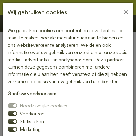
Wij gebruiken cookies
€ 0,00
Offerte
Bestellen
We gebruiken cookies om content en advertenties op
maat te maken, sociale mediafuncties aan te bieden en
ons websiteverkeer te analyseren. We delen ook
Nederland
» Harbrinkhoek
informatie over uw gebruik van onze site met onze social
media-, advertentie- en analysepartners. Deze partners
Geniet van een bezorgde
kunnen deze gegevens combineren met andere
lunch in Harbrinkhoek – snel
informatie die u aan hen heeft verstrekt of die zij hebben
verzameld op basis van uw gebruik van hun diensten.
en smaakvol
Geef uw voorkeur aan:
Of je nu thuiswerkt of op kantoor bent, een heerlijke lunch
Noodzakelijke cookies
maakt je dag compleet. Laat je lunch bezorgen in
Harbrinkhoek en kies uit een uitgebreid assortiment verse
Voorkeuren
broodjes, salades en warme gerechten.
Statistieken
Marketing
Wij zorgen voor een snelle levering, zodat jij onbezorgd kunt