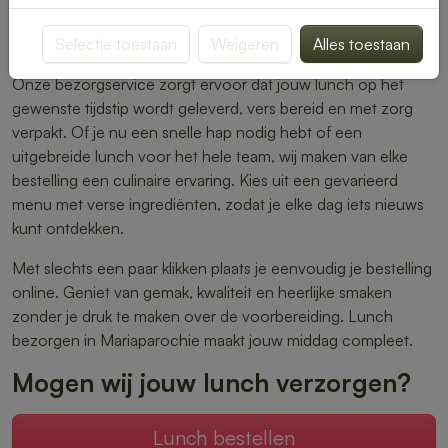
warme maaltijden – er is altijd iets dat perfect aansluit bij
Selectie toestaan
Weigeren
Alles toestaan
jouw smaak.
Onze bezorgservice zorgt ervoor dat jouw lunch op het
gewenste tijdstip wordt geleverd, vers bereid en met zorg
verpakt. Of je nu een snelle hap nodig hebt of een
uitgebreide lunch voor het hele team, wij maken van elke
bestelling een culinaire ervaring. Kies uit een gevarieerd
menu met verse ingrediënten, zodat je elke dag iets nieuws
kunt ontdekken.
Met slechts een paar klikken plaats je eenvoudig je bestelling
online. Geniet van gemak, kwaliteit en heerlijke smaken
zonder je druk te maken over de voorbereiding. Lunch
bezorgen in Mariaparochie maakt jouw middag compleet.
Mogen wij jouw lunch verzorgen?
Lunch bestellen