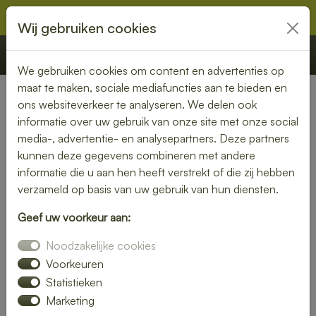
Wij gebruiken cookies
€ 0,00
Offerte
Bestellen
We gebruiken cookies om content en advertenties op
maat te maken, sociale mediafuncties aan te bieden en
ons websiteverkeer te analyseren. We delen ook
Nederland
» Mariaparochie
informatie over uw gebruik van onze site met onze social
media-, advertentie- en analysepartners. Deze partners
Lunch laten bezorgen in
kunnen deze gegevens combineren met andere
Mariaparochie – vers, snel en
informatie die u aan hen heeft verstrekt of die zij hebben
verzameld op basis van uw gebruik van hun diensten.
smaakvol
Geef uw voorkeur aan:
Zin in een heerlijke lunch, maar geen tijd om zelf iets klaar te
Noodzakelijke cookies
maken? Laat je lunch bezorgen in Mariaparochie en geniet
van verse, smaakvolle gerechten zonder gedoe. Of je nu op
Voorkeuren
kantoor bent, thuiswerkt of gewoon zin hebt in een
Statistieken
ontspannen middagpauze, een bezorgde lunch is altijd een
Marketing
goed idee. Van rijk belegde broodjes tot gezonde salades en