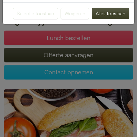
smaak past. Bestellen is snel en eenvoudig, zodat jij kunt
genieten van een onbezorgde middagpauze.
Selectie toestaan
Weigeren
Alles toestaan
Mogen wij jouw lunch verzorgen?
Lunch bestellen
Offerte aanvragen
Contact opnemen