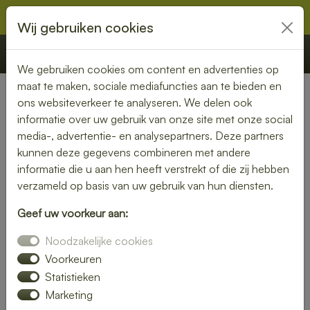
Wij gebruiken cookies
€ 0,00
Offerte
Bestellen
We gebruiken cookies om content en advertenties op
maat te maken, sociale mediafuncties aan te bieden en
ons websiteverkeer te analyseren. We delen ook
Nederland
» Herbaijum
informatie over uw gebruik van onze site met onze social
media-, advertentie- en analysepartners. Deze partners
Smaakvolle lunch bezorgen in
kunnen deze gegevens combineren met andere
Herbaijum
informatie die u aan hen heeft verstrekt of die zij hebben
verzameld op basis van uw gebruik van hun diensten.
Even geen zin om zelf iets klaar te maken? Kies voor een
Geef uw voorkeur aan:
lunch bezorgservice in Herbaijum en geniet van heerlijke
gerechten die met liefde zijn bereid. Van knapperige
Noodzakelijke cookies
broodjes tot voedzame salades – wij bezorgen het
Voorkeuren
rechtstreeks bij jou thuis of op kantoor.
Statistieken
Marketing
Met een gevarieerd menu is er altijd een lunch die bij jouw