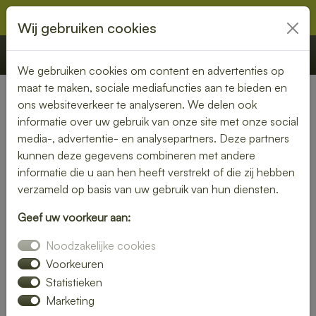
Wij gebruiken cookies
€ 0,00
Offerte
Bestellen
We gebruiken cookies om content en advertenties op
maat te maken, sociale mediafuncties aan te bieden en
ons websiteverkeer te analyseren. We delen ook
Nederland
» Wijnaldum
informatie over uw gebruik van onze site met onze social
media-, advertentie- en analysepartners. Deze partners
Lunch laten bezorgen in
kunnen deze gegevens combineren met andere
Wijnaldum – gezond, vers en
informatie die u aan hen heeft verstrekt of die zij hebben
verzameld op basis van uw gebruik van hun diensten.
gemakkelijk
Geef uw voorkeur aan:
Een gezonde lunch zonder moeite? Laat je lunch bezorgen
Noodzakelijke cookies
in Wijnaldum en geniet van verse gerechten op jouw
gewenste locatie. Van kleurrijke salades tot knapperige
Voorkeuren
broodjes – wij bezorgen jouw lunch vers en op tijd.
Statistieken
Marketing
Plaats eenvoudig je bestelling online en laat je verrassen