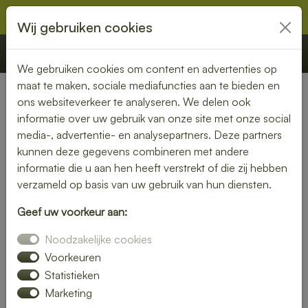
Wij gebruiken cookies
€ 0,00
Offerte
Bestellen
We gebruiken cookies om content en advertenties op
maat te maken, sociale mediafuncties aan te bieden en
ons websiteverkeer te analyseren. We delen ook
Nederland
» Hernen
informatie over uw gebruik van onze site met onze social
media-, advertentie- en analysepartners. Deze partners
Lunch laten bezorgen in
kunnen deze gegevens combineren met andere
Hernen – gezond, vers en
informatie die u aan hen heeft verstrekt of die zij hebben
verzameld op basis van uw gebruik van hun diensten.
gemakkelijk
Geef uw voorkeur aan:
Een gezonde lunch zonder moeite? Laat je lunch bezorgen
Noodzakelijke cookies
in Hernen en geniet van verse gerechten op jouw gewenste
locatie. Van kleurrijke salades tot knapperige broodjes – wij
Voorkeuren
bezorgen jouw lunch vers en op tijd.
Statistieken
Marketing
Plaats eenvoudig je bestelling online en laat je verrassen