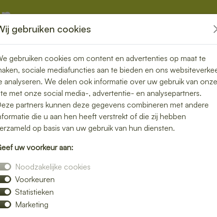
Wij gebruiken cookies
kketten
Overige
e gebruiken cookies om content en advertenties op maat te
aken, sociale mediafuncties aan te bieden en ons websiteverke
e analyseren. We delen ook informatie over uw gebruik van onz
ite met onze social media-, advertentie- en analysepartners.
n bezorgen in
eze partners kunnen deze gegevens combineren met andere
nformatie die u aan hen heeft verstrekt of die zij hebben
et zonder
erzameld op basis van uw gebruik van hun diensten.
eef uw voorkeur aan:
Noodzakelijke cookies
Voorkeuren
unch bezorgservice in Hillegom. Van
Statistieken
ij bezorgen jouw favoriete lunchgerechten
Marketing
thuis, op kantoor of tijdens een vergadering.