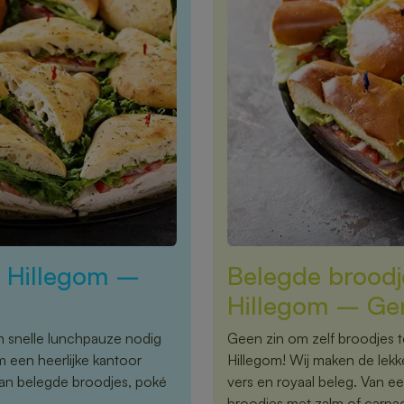
n Hillegom –
Belegde broodj
Hillegom – Gen
n snelle lunchpauze nodig
Geen zin om zelf broodjes 
om een heerlijke kantoor
Hillegom! Wij maken de lekk
 van belegde broodjes, poké
vers en royaal beleg. Van e
broodjes met zalm of carpac