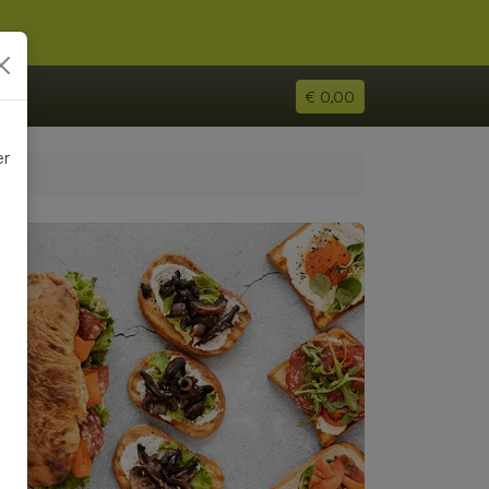
€ 0,00
er
e