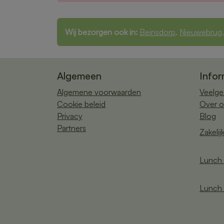
Wij bezorgen ook in:
Beinsdorp
,
Nieuwebrug
Algemeen
Infor
Algemene voorwaarden
Veelge
Cookie beleid
Over o
Privacy
Blog
Partners
Zakelij
Lunch 
Lunch 