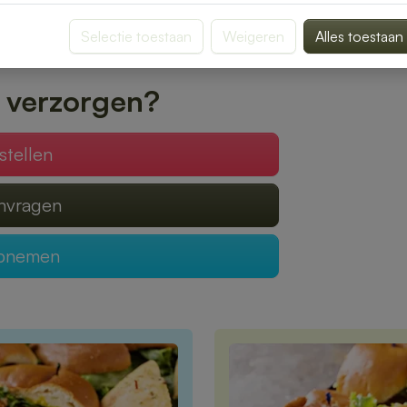
met zorg verpakt, zodat jij kunt genieten
Selectie toestaan
Weigeren
Alles toestaan
bestelling eenvoudig online en laat je
 verzorgen?
stellen
anvragen
opnemen