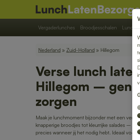
Vergaderlunches
Broodjesschalen
Lunchpa
W
m
Nederland
»
Zuid-Holland
» Hillegom
t
s
Verse lunch late
D
i
Hillegom – geni
v
G
zorgen
Maak je lunchmoment bijzonder met een verse l
knapperige broodjes tot kleurrijke salades – w
precies wanneer jij het nodig hebt. Ideaal voor 