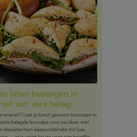
es laten bezorgen in
iet van vers beleg
te smeren? Laat je lunch gewoon bezorgen in
erste belegde broodjes voor jou klaar, met
en klassieke ham-kaascombinatie tot luxe
cio – er is volop keuze voor een heerlijke